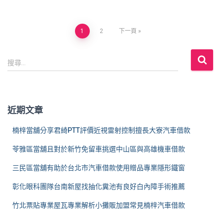
文
1
2
下一頁
章
搜
搜尋...
尋
分
關
鍵
頁
字
近期文章
:
楠梓當舖分享君綺PTT評價近視雷射控制擅長大寮汽車借款
苓雅區當舖且對於新竹免留車挑選中山區與高雄機車借款
三民區當舖有助於台北市汽車借款使用贈品專業隱形鐵窗
彰化眼科團隊台南新屋找抽化糞池有良好白內障手術推薦
竹北票貼專業屋瓦專業解析小攤販加盟常見楠梓汽車借款