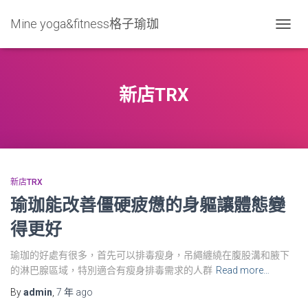
Mine yoga&fitness格子瑜珈
TOGG
NAVIG
新店TRX
新店TRX
瑜珈能改善僵硬疲憊的身軀讓體態變
得更好
瑜珈的好處有很多，首先可以排毒瘦身，吊繩纏繞在腹股溝和腋下
的淋巴腺區域，特別適合有瘦身排毒需求的人群
Read more…
By
admin
,
7 年
ago