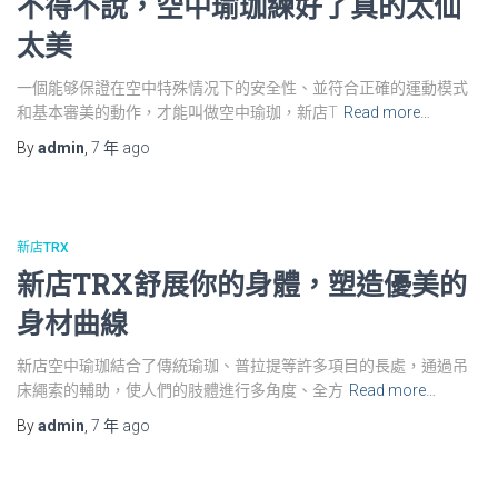
不得不說，空中瑜珈練好了真的太仙
太美
一個能够保證在空中特殊情况下的安全性、並符合正確的運動模式
和基本審美的動作，才能叫做空中瑜珈，新店T
Read more…
By
admin
,
7 年
ago
新店TRX
新店TRX舒展你的身體，塑造優美的
身材曲線
新店空中瑜珈結合了傳統瑜珈、普拉提等許多項目的長處，通過吊
床繩索的輔助，使人們的肢體進行多角度、全方
Read more…
By
admin
,
7 年
ago