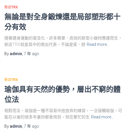
新店TRX
無論是對全身鍛煉還是局部塑形都十
分有效
隨著健身運動的普及化，許多簡單、高效的新型小器材應運而生，
新店TRX就是其中的傑出代表，不論是家、辦
Read more…
By
admin
,
7 年
ago
新店TRX
瑜伽具有天然的優勢，層出不窮的體
位法
相對而言，瑜伽是一種不容易中途放弃的練習，一旦接觸瑜伽，可
能在以後的很多年裏你都會用到，但在繁忙的生
Read more…
By
admin
,
7 年
ago