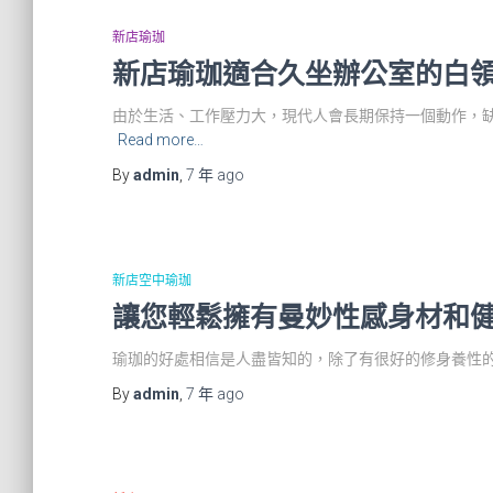
新店瑜珈
新店瑜珈適合久坐辦公室的白
由於生活、工作壓力大，現代人會長期保持一個動作，
Read more…
By
admin
,
7 年
ago
新店空中瑜珈
讓您輕鬆擁有曼妙性感身材和
瑜珈的好處相信是人盡皆知的，除了有很好的修身養性​‌
By
admin
,
7 年
ago