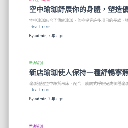
新店空中瑜珈
空中瑜珈舒展你的身體，塑造
空中瑜珈結合了傳統瑜珈、普拉提等許多項目的長處，
Read more…
By
admin
,
7 年
ago
新店瑜珈
新店瑜珈使人保持一種舒暢寧
瑜珈通過空中絲質吊床，配合上肋間式呼吸完成個種瑜
Read more…
By
admin
,
7 年
ago
新店瑜珈