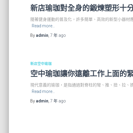
新店瑜珈對全身的鍛煉塑形十
隨著健身運動的普及化，許多簡單、高效的新型小器材
Read more…
By
admin
,
7 年
ago
新店空中瑜珈
空中瑜珈讓你遠離工作上面的
現代意義的瑜珈，是指通過對脊柱的彎、推、扭、拉、
Read more…
By
admin
,
7 年
ago