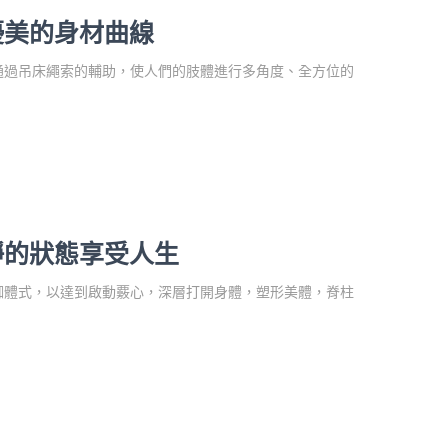
優美的身材曲線
通過吊床繩索的輔助，使人們的肢體進行多角度、全方位的
靜的狀態享受人生
珈體式，以達到啟動覈心，深層打開身體，塑形美體，脊柱