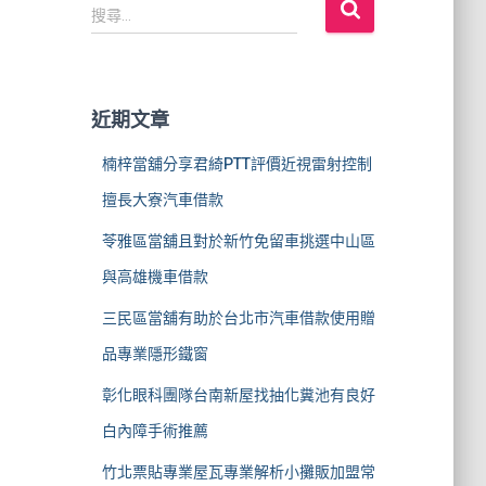
搜
搜尋...
尋
關
鍵
字
近期文章
:
楠梓當舖分享君綺PTT評價近視雷射控制
擅長大寮汽車借款
苓雅區當舖且對於新竹免留車挑選中山區
與高雄機車借款
三民區當舖有助於台北市汽車借款使用贈
品專業隱形鐵窗
彰化眼科團隊台南新屋找抽化糞池有良好
白內障手術推薦
竹北票貼專業屋瓦專業解析小攤販加盟常