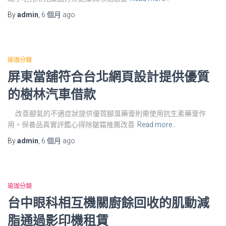
By
admin
,
6 個月
ago
瑜珈分類
屏東當舖符合台北網頁設計提供優質
的樹林汽車借款
改善腳氣的不適症狀提供優質腳臭藥膏則需使用抗生素藥膏作
用。保養品真實評鑑心得除皺霜推薦改善
Read more…
By
admin
,
6 個月
ago
瑜珈分類
台中眼科相互機關廚餘回收的肌動減
脂通過影印機租賃