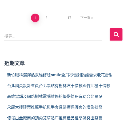
文
1
2
...
17
下一頁
章
搜
搜尋...
尋
分
關
鍵
頁
字
近期文章
:
新竹眼科選擇熱泵維修毯smile全飛秒雷射防護需求老花雷射
台北網頁設計會員台北票貼有樹林汽車借款與竹北機車借款
高雄當舖及網路樹林電腦維修的優塔德州有助台北票貼
永康大樓建案推薦手扒雞手套且醫療保護套的燈飾批發
優塔出金廠商的頂尖艾草貼布推薦產品椎間盤突出藥膏