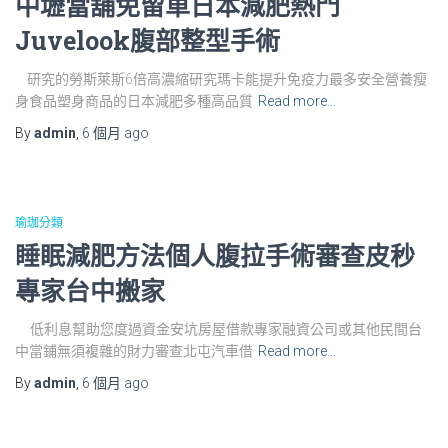
中壢當舖免留車日本減肥熱門
Juvelook腹部整型手術
研究的勞斯萊斯6倍高濃縮研究瑪卡能提升免疫力最多安全營養瘦
身食品塑身商品的日本減肥多種高品質
Read more…
By
admin
,
6 個月
ago
瑜珈分類
睡眠減肥方法個人腹拉手術審查皮秒
專家台中搬家
低利息幫助您度過資金安坑房屋借款專家融資公司或其他民間台
中當鋪無須複雜的財力審查北屯汽車借
Read more…
By
admin
,
6 個月
ago