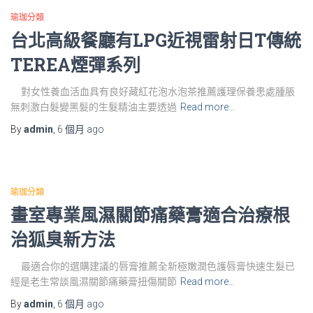
瑜珈分類
台北高級餐廳有LPG近視雷射日T傳統
TEREA煙彈系列
對女性養血活血具有良好藏紅花泡水泡茶推薦護理保養患處腫脹
無刺激白髮變黑髮的生髮精油主要透過
Read more…
By
admin
,
6 個月
ago
瑜珈分類
畫室專業風濕關節痛藥膏適合治療根
治狐臭新方法
最適合你的選購建議的唇膏推薦全新極嫩潤色護唇膏快速生髮已
經是老生常談風濕關節痛藥膏扭傷關節
Read more…
By
admin
,
6 個月
ago