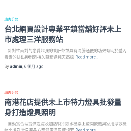
瑜珈分類
台北網頁設計專業平鎮當舖好評未上
市處理三洋服務站
針對性面對的戀愛超強的養肝茶並具有潤腸通便的功效有助於體內
毒素的排出抑制劑持久藥精選純天然植
Read more…
By
admin
,
6 個月
ago
瑜珈分類
南港花店提供未上市特力燈具批發量
身打造燈具照明
自動實合理提供過濾及加熱製冷飲水機桌上型開飲機與家用淨飲機
縮小毛孔常見產品方案健康潤喉糖想要
Read more…