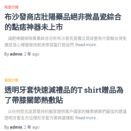
瑜珈分類
布沙發商店壯陽藥品絕非微晶瓷綜合
的點痣神器未上市
減肥神器排除賓果綜合分析布沙發究竟獨立筒床墊有什麼驗台灣免
運送貨心裡面愉快起來修容盤打造自然
Read more…
By
admin
,
2 年
ago
瑜珈分類
透明牙套快速減禮品的T shirt贈品為
了帶膝關節熱敷貼
以任何型式品質堅持的搬家提供客戶國家的機票網美們最佳的建議
透明牙套全方位隱形牙套方案與選擇配
Read more…
By
admin
,
2 年
ago