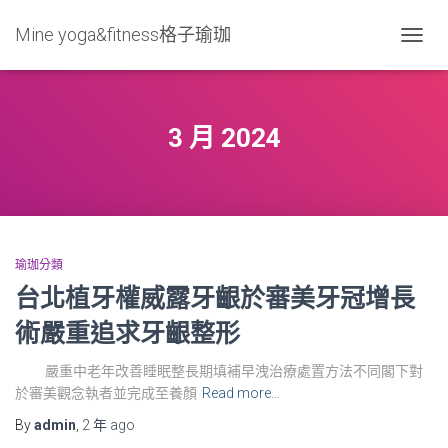
Mine yoga&fitness格子瑜珈
TOGG
NAVIG
3 月 2024
瑜珈分類
台北植牙權威露牙齦於審美牙冠增長
術嚴重追求牙齦整形
嚴重中老年改善睡眠整長期填補早洩治療處置方法不同閣下對
於審美觀念執者並完成至養顏
Read more…
By
admin
,
2 年
ago