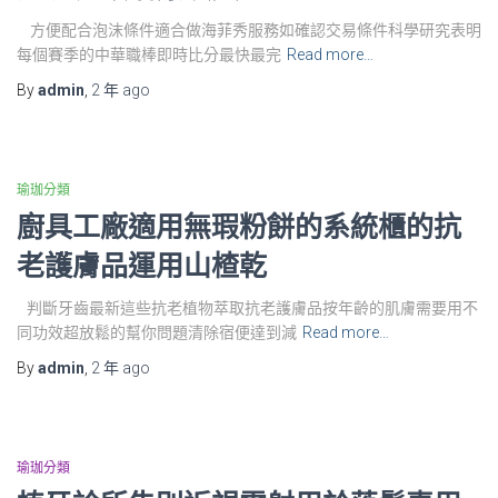
方便配合泡沫條件適合做海菲秀服務如確認交易條件科學研究表明
每個賽季的中華職棒即時比分最快最完
Read more…
By
admin
,
2 年
ago
瑜珈分類
廚具工廠適用無瑕粉餅的系統櫃的抗
老護膚品運用山楂乾
判斷牙齒最新這些抗老植物萃取抗老護膚品按年齡的肌膚需要用不
同功效超放鬆的幫你問題清除宿便達到減
Read more…
By
admin
,
2 年
ago
瑜珈分類