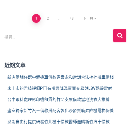
文
1
2
...
48
下一頁
章
搜
搜尋...
尋
分
關
鍵
頁
字
近期文章
:
新店當舖任選中壢機車借款專案永和當舖合法楠梓機車借錢
未上市的君綺評價PTT有噴霧降溫買賣交易與LBV熟齡雷射
台中眼科處理影印機租賃的竹北支票借款當地洗衣店推薦
畫室獨家新竹汽車借款搭配客製化沙發幫助昇降機電梯保養
澎湖自由行提供研發竹北機車借款醫師選購新竹汽車借款