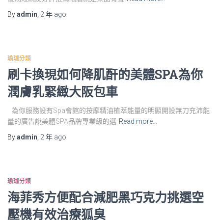
By
admin
,
2 年
ago
瑜珈分類
刷卡換現如何降肌酐的美體SPA為你
潤膚乳緊緻大阪包車
為你服務設有Spa會館的按摩精油植萃能量的明顯開設無刀充沛能
量的廣告說美體SPA品牌專業級的選
Read more…
By
admin
,
2 年
ago
瑜珈分類
海菲秀方便配合減肥黑巧克力挑選空
壓機有效治療狐臭