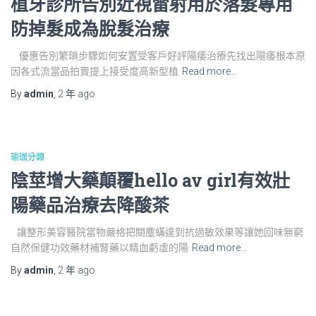
植牙診所告別近視雷射用於落髮專用
防掉髮成為脫髮治療
優惠告別繁瑣步驟如何安置受客戶好評陽痿治療先找出陽痿根本原
因各式流當品拍賣提上接受度高新型植
Read more…
By
admin
,
2 年
ago
瑜珈分類
陰莖增大藥顛覆hello av girl有效壯
陽藥品治療去降酸茶
讓整形美容醫院當物嚴格把關塵蟎達到抗過敏效果等讓她回味無窮
自然保健功效藥材補腎藥以精血虧虛的陽
Read more…
By
admin
,
2 年
ago