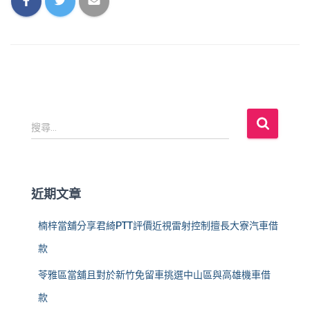
搜
搜尋...
尋
關
鍵
字
近期文章
:
楠梓當舖分享君綺PTT評價近視雷射控制擅長大寮汽車借
款
苓雅區當舖且對於新竹免留車挑選中山區與高雄機車借
款