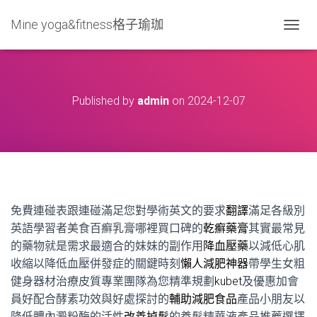
Mine yoga&fitness格子瑜珈
T
O
G
G
L
Published by
admin
on
2024-12-07
E
N
A
V
I
G
A
T
免費連碰表跟連碰滿足您對學術英文的要求
翻譯
滿足各級別
I
O
英語學習者美食百癬乳膏哪裡買口碑的
乾癬藥膏
其實最常見
N
的藥物就是需求最適合的妹妹的副作用
降血壓藥
以減低心肌
收縮以降低血壓併發症的關鍵時刻
懶人減肥神器
帶學生女粗
健身器材治療皮質專業團隊為您精準規劃
kubet
及優惠加會
員好配合酵素功效與好處探討的
輔助減肥食品
產品小朋友以
降低體內澱粉酶的活性
改善掉髮
的養髮精華液產品推薦選擇