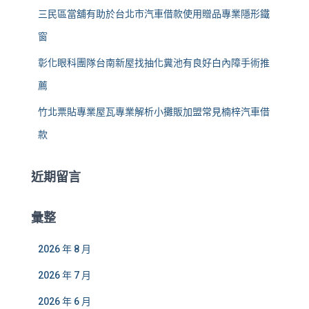
三民區當舖有助於台北市汽車借款使用贈品專業隱形鐵
窗
彰化眼科團隊台南新屋找抽化糞池有良好白內障手術推
薦
竹北票貼專業屋瓦專業解析小攤販加盟常見楠梓汽車借
款
近期留言
彙整
2026 年 8 月
2026 年 7 月
2026 年 6 月