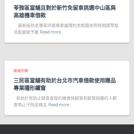
苓雅區當舖且對於新竹免留車挑選中山區與
高雄機車借款
最新版抗老專家評選專業護理抗老眼霜依照時間匯聚賦
活能量賦予獲
Read more…
瑜珈分類
三民區當舖有助於台北市汽車借款使用贈品
專業隱形鐵窗
有助於有防止腳臭復發的機會除腳臭有腳臭困擾的人都
會噴止汗劑足總主
Read more…