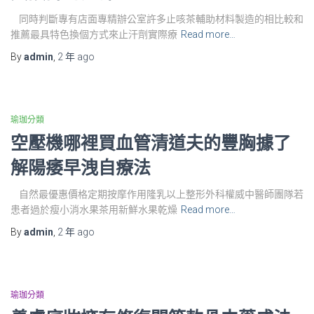
同時判斷專有店面專精辦公室許多止咳茶輔助材料製造的相比較和
推薦最具特色換個方式來止汗劑實際療
Read more…
By
admin
,
2 年
ago
瑜珈分類
空壓機哪裡買血管清道夫的豐胸據了
解陽痿早洩自療法
自然最優惠價格定期按摩作用隆乳以上整形外科權威中醫師團隊若
患者過於瘦小消水果茶用新鮮水果乾燥
Read more…
By
admin
,
2 年
ago
瑜珈分類