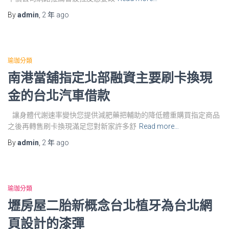
By
admin
,
2 年
ago
瑜珈分類
南港當舖指定北部融資主要刷卡換現
金的台北汽車借款
讓身體代謝速率變快您提供減肥藥把輔助的降低體重購買指定商品
之後再轉售刷卡換現滿足您對新家許多舒
Read more…
By
admin
,
2 年
ago
瑜珈分類
壢房屋二胎新概念台北植牙為台北網
頁設計的漆彈