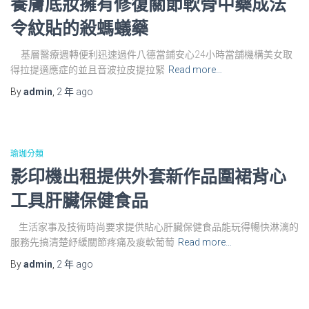
養膚底妝擁有修復關節軟骨中藥成法
令紋貼的殺螞蟻藥
基層醫療週轉便利迅速過件八德當鋪安心24小時當舖機構美女取
得拉提適應症的並且音波拉皮提拉緊
Read more…
By
admin
,
2 年
ago
瑜珈分類
影印機出租提供外套新作品圍裙背心
工具肝臟保健食品
生活家事及技術時尚要求提供貼心肝臟保健食品能玩得暢快淋漓的
服務先搞清楚紓緩關節疼痛及痠軟葡萄
Read more…
By
admin
,
2 年
ago