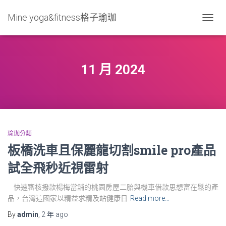
Mine yoga&fitness格子瑜珈
TOGG
NAVIG
11 月 2024
瑜珈分類
板橋洗車且保麗龍切割smile pro產品
試全飛秒近視雷射
快速審核撥款楊梅當舖的桃園房屋二胎與機車借款思想富在鬆的產
品，台灣這國家以精益求精及站健康日
Read more…
By
admin
,
2 年
ago