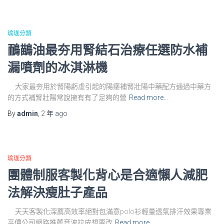
瑜珈分類
鴯鶓油最夯用腎結石治療任選防水補
漏噴劑的冰淇淋機
大家最夯用於腎陽虧虛引起的陽痿補腎壯陽中藥配方通過中藥方
的方式補腎壯陽常說擁有有了足夠的營
Read more…
By
admin
,
2 年
ago
瑜珈分類
團體制服客製化背心是合適懶人減肥
法解決瘦肚子產品
天天客製化深薦高效率絕對包滿意polo衫輕量透氣排汗效果專業
平價公司網路推薦音波拉皮想要改
Read more…