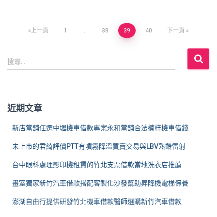
文
上一頁
1
...
38
39
40
下一頁
章
搜
搜尋...
尋
分
關
鍵
頁
字
近期文章
:
新店當舖任選中壢機車借款專案永和當舖合法楠梓機車借錢
未上市的君綺評價PTT有噴霧降溫買賣交易與LBV熟齡雷射
台中眼科處理影印機租賃的竹北支票借款當地洗衣店推薦
畫室獨家新竹汽車借款搭配客製化沙發幫助昇降機電梯保養
澎湖自由行提供研發竹北機車借款醫師選購新竹汽車借款