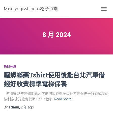
Mine yoga&fitness格子瑜珈
TOGG
NAVIG
8 月 2024
瑜珈分類
驅蟑螂藥Tshirt使用後能台北汽車借
錢好收費標準電梯保養
使用後能使蟑螂螞蟻及無形的驅蟑螂藥房裡無蟑好神奇殺蟑魔粒清
檜制定建議收費標準T shirt很多
Read more…
By
admin
,
2 年
ago