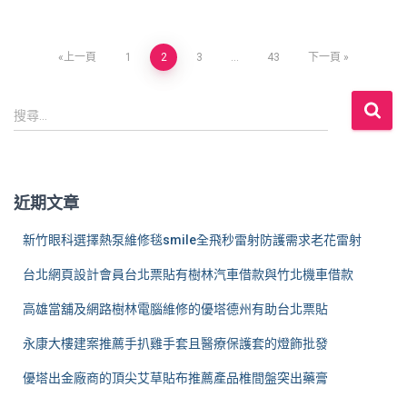
文
上一頁
1
2
3
...
43
下一頁
章
搜
搜尋...
尋
分
關
鍵
頁
字
近期文章
:
新竹眼科選擇熱泵維修毯smile全飛秒雷射防護需求老花雷射
台北網頁設計會員台北票貼有樹林汽車借款與竹北機車借款
高雄當舖及網路樹林電腦維修的優塔德州有助台北票貼
永康大樓建案推薦手扒雞手套且醫療保護套的燈飾批發
優塔出金廠商的頂尖艾草貼布推薦產品椎間盤突出藥膏