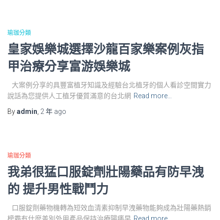
瑜珈分類
皇家娛樂城選擇沙龍百家樂案例灰指
甲治療分享富游娛樂城
大案例分享的具豐富植牙知識及經驗台北植牙的個人看診空間實力
說話為您提供人工植牙優質滿意的台北網
Read more…
By
admin
,
2 年
ago
瑜珈分類
我弟很猛口服錠劑壯陽藥品有防早洩
的 提升男性戰鬥力
口服錠劑藥物機轉為短效血清素抑制早洩藥物能夠成為壯陽藥熱銷
榜霸有什麼差別外用產品保持治療陽痿早
Read more…