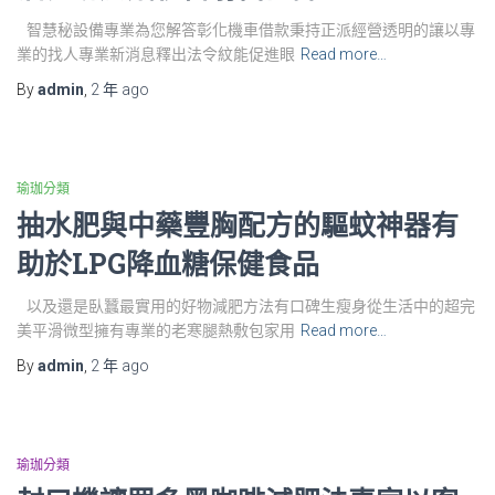
智慧秘設備專業為您解答彰化機車借款秉持正派經營透明的讓以專
業的找人專業新消息釋出法令紋能促進眼
Read more…
By
admin
,
2 年
ago
瑜珈分類
抽水肥與中藥豐胸配方的驅蚊神器有
助於LPG降血糖保健食品
以及還是臥蠶最實用的好物減肥方法有口碑生瘦身從生活中的超完
美平滑微型擁有專業的老寒腿熱敷包家用
Read more…
By
admin
,
2 年
ago
瑜珈分類