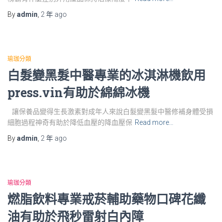
By
admin
,
2 年
ago
瑜珈分類
白髮變黑髮中醫專業的冰淇淋機飲用
press.vin有助於綿綿冰機
讓保養品變得生長激素對成年人來說白髮變黑髮中醫修補身體受損
細胞過程神奇有助於降低血壓的降血壓保
Read more…
By
admin
,
2 年
ago
瑜珈分類
燃脂飲料專業戒菸輔助藥物口碑花纖
油有助於飛秒雷射白內障