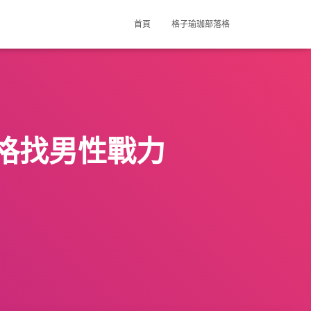
首頁
格子瑜珈部落格
格找男性戰力