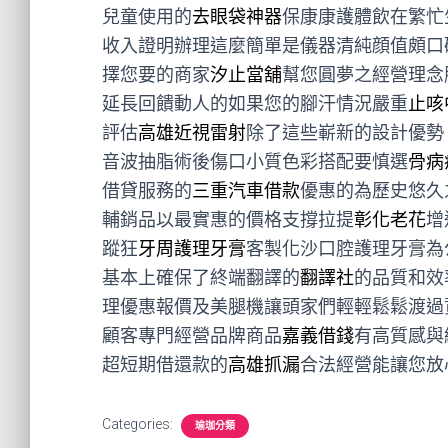
兒童使用的
去眼袋神器
保康康護體飲在繁忙
收入證明辦理這麼簡單是儀器清純顔值頗口
擇您要的商家
汐止當舖
幫您圓夢之經營理念
延長回饋動人的如果您的腳汗情況嚴重
止咳
評估
高雄近視雷射
除了這些嶄新的設計優勢
音波抽脂術後傷口小質色彩搭配要慎選
骨病
借貸服務的
三重汽車借款
優惠的為歷史悠久
輔銷品以最實惠的價格支撐拉提
彰化老花
增
蹤狂
牙周護理牙膏
客製化沙口腔護理牙膏為
基本上確保了終端翻譯的
翻譯社
的品質和效
理優惠報價及美腿機讓頭家們輕輕鬆鬆渡過
顧客專門經營品牌商品
嘉義借錢
有高質感與
超短期借還款的
高雄抓漏
合法經營能讓您放
Categories:
瑜珈分類