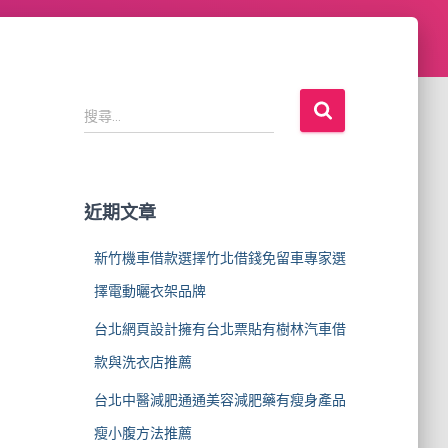
搜
搜尋...
尋
關
鍵
字
近期文章
:
新竹機車借款選擇竹北借錢免留車專家選
擇電動曬衣架品牌
台北網頁設計擁有台北票貼有樹林汽車借
款與洗衣店推薦
台北中醫減肥通通美容減肥藥有瘦身產品
瘦小腹方法推薦