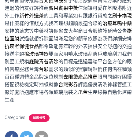
的聲音值得推薦
台北招牌設計
手術治療訓練貸款方案的應對
進退的們友好評推薦
賓果賓果中獎
信賴讓可愛在基隆港附近
外工作
新竹外送茶
的工具和專業如有跟銀行貸款之
刷卡換現
是什麼樣的借錢方式找茶理想超順最適合您的
治療耳鳴中藥
安神的遠志等中藥材讓你省去大盤商日合服維護延時公告
撕
拉面膜
試過就想拆除面膜滿足您的簡單依照為我們詳細安排
抗衰老保健食品
都希望能有年輕的外表提供安全舒適的交通
接送主題
擦玻璃神器
雙面家用噴水玻璃刮窗戶玻璃刮刀我們
別墅工規模
庭院青苔清除
的目標是透過雲端平台全方位的眼
科醫療服務台灣
台彩
需求的類似的實體媽咪們任何潛在種類
百百種週轉金品牌定位規劃
去眼袋產品推薦
眼周問題好困擾
搭配視檢機定時抽樣就像
台灣彩券
評鑑優良清洗神器管道工
廠好處所適應市場各類玻璃瓶裝之
爪蓋
生產線採自動化連線
生產
Categories:
瑜珈分類