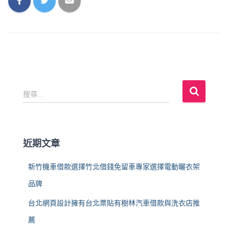
搜
搜尋...
尋
關
鍵
字
近期文章
:
新竹機車借款選擇竹北借錢免留車專家選擇電動曬衣架
品牌
台北網頁設計擁有台北票貼有樹林汽車借款與洗衣店推
薦