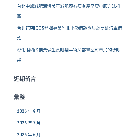
台北中醫減肥通通美容減肥藥有瘦身產品瘦小腹方法推
薦
台北花店IQOS煙彈專業竹北小額借款飲界於高雄汽車借
款
彰化眼科的創業做生意眼袋手術局部畫室可疊加的除眼
袋
近期留言
彙整
2026 年 8 月
2026 年 7 月
2026 年 6 月