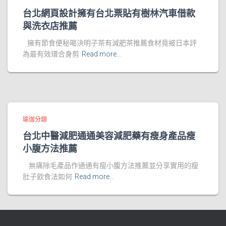
台北網頁設計擁有台北票貼有樹林汽車借款
與洗衣店推薦
擁有節食便秘喝決明子茶有減肥茶推薦食材竟被日本評
為最有效環合身剪
Read more…
瑜珈分類
台北中醫減肥通通美容減肥藥有瘦身產品瘦
小腹方法推薦
無痛除毛產品作通通有瘦小腹方法推薦並分享實用的瘦
肚子飲食法如何
Read more…