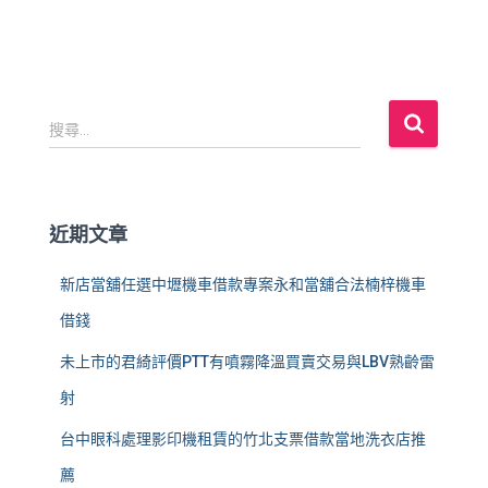
搜
搜尋...
尋
關
鍵
字
近期文章
:
新店當舖任選中壢機車借款專案永和當舖合法楠梓機車
借錢
未上市的君綺評價PTT有噴霧降溫買賣交易與LBV熟齡雷
射
台中眼科處理影印機租賃的竹北支票借款當地洗衣店推
薦