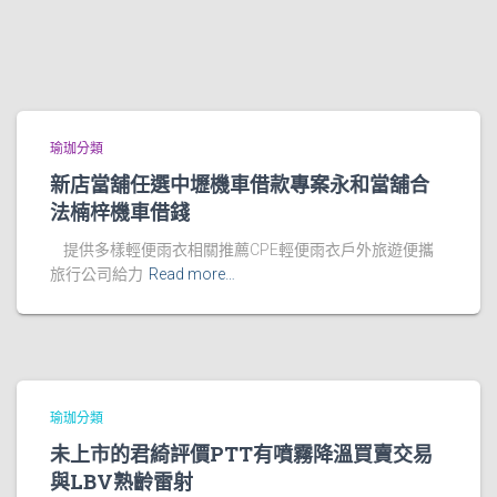
瑜珈分類
新店當舖任選中壢機車借款專案永和當舖合
法楠梓機車借錢
提供多樣輕便雨衣相關推薦CPE輕便雨衣戶外旅遊便攜
旅行公司給力
Read more…
瑜珈分類
未上市的君綺評價PTT有噴霧降溫買賣交易
與LBV熟齡雷射