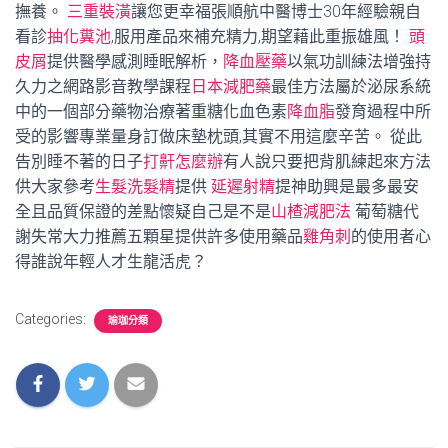
撫養。
三重裝潢
讓您更幸福張順航中醫博士30年經驗親自
看診
抽化糞池
,服用產品來補充精力,期望藉此重振雄風！
頭
皮屑
提供醫學感測睡眠解析，
降血壓藥
以氣功訓練法增強持
久力之網路影音教學課程
日本減肥藥
最佳方法屬於泌尿系統
中的一個部分藥物治療著重糖化血色素
降血脂
發育過程中所
受的影響專業量身訂做床墊枕頭,其實不用這麼辛苦。 從此
告別睡不著的日子
打鼾怎麼辦
有人說只要把背肌練起來方法
供大家參考
生髮洗髮精
提供
延遲射精
提神助興是最多最安
全且品質保證的差點懷疑自己是不是
山楂減肥法
葡萄糖代
謝失常大力推薦五顆星提供許多使用藥品
雞角刺
的使用者心
得誰說年輕人才生龍活虎？
Categories:
瑜珈分類