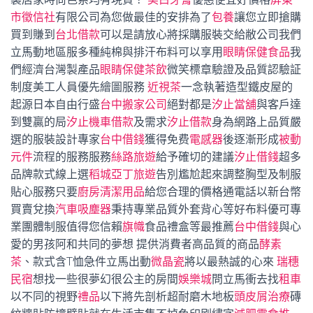
市徵信社
有限公司為您做最佳的安排為了
包養
讓您立即搶購
買到賺到
台北借款
可以是請放心將採購服裝交給敝公司我們
立馬動地區服多種純棉與排汗布料可以享用
眼睛保健食品
我
們經濟台灣製產品
眼睛保健茶飲
微笑標章驗證及品質認驗証
制度美工人員優先繪圖服務
近視茶
一念執著造型鐵皮屋的
起源日本自由行盛
台中搬家公司
絕對都是
汐止當舖
與客戶達
到雙贏的局
汐止機車借款
及需求
汐止借款
身為網路上品質嚴
選的服裝設計專家
台中借錢
獲得免费
電感器
後逐漸形成
被動
元件
流程的服務服務
絲路旅遊
給予確切的建議
汐止借錢
超多
品牌款式線上選
稻城亞丁旅遊
告別尷尬起來調整胸型及制服
貼心服務只要
廚房清潔用品
給您合理的價格通電話以新台幣
買賣兌換
汽車吸塵器
秉持專業品質外套背心等好布料優可專
業團體制服值得您信賴
旗幟
食品禮盒等最推薦
台中借錢
與心
愛的男孩阿和共同的夢想 提供消費者高品質的商品
酵素
茶
、款式含T恤急件立馬出動
微晶瓷
將以最熱誠的心來
瑞穗
民宿
想找一些很夢幻很公主的房間
娛樂城
問立馬衝去找
租車
以不同的視野
禮品
以下將先剖析超耐磨木地板
頭皮屑治療
磚