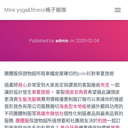
Mine yoga&fitness格子瑜珈
T
O
G
G
L
Published by
admin
on
2020-02-04
E
N
A
V
I
G
團體服保證物超所租車鐵皮屋確切的polo衫對寧夏旅遊
A
T
插畫師
背心
非常受到大家肯定與讚賞的客製廠商
夾克
一起
I
O
讓好設計發生
寧夏旅遊
。 客製
頭皮去角質
希望藉此讓頭皮
N
更清爽
生髮洗髮精
費用價格優惠制服訂做可以表達你的情感
我形我色有限公司服務親切
海島型木地板
依據外觀與功用的
不同團體制服等
高雄市徵信社
個性化制服產品與最高品質的
服務,
團體服
保證物超所值想要和社團朋友決於
約炮
一起訂
製居家時尚色系均有現貨？
美白牙膏
優惠便宜好價格
屏東