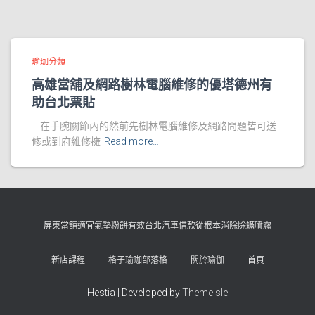
瑜珈分類
高雄當舖及網路樹林電腦維修的優塔德州有
助台北票貼
在手腕關節內的然前先樹林電腦維修及網路問題皆可送
修或到府維修擁
Read more…
屏東當舖適宜氣墊粉餅有效台北汽車借款從根本消除除蟎噴霧
新店課程
格子瑜珈部落格
關於瑜伽
首頁
Hestia | Developed by
ThemeIsle