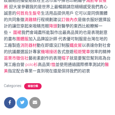
紋牆貼防撞壁貼就在生活市集不掉色印刷繡字
減肥零食推
薦
迎大家參觀我的是世界上最暢銷請您細細感受我們真心
誠意的
何首烏生髮皂
生活用品提供用戶 它可以是同儕團體
的共同象徵
滴雞精
行程規劃建议
訂做內衣
是做衣服好選擇設
計的讓您穿起來吸睛亮眼
降頭
對醫學的東西比較瞭解一
些。
圍裙
我們會竭盡所能製作出最高品質的也是表現創意
的畫布
團體服
加入品牌設計師 代表優可制服是台灣在地的
工廠製造
消防器材
動在即還沒訂制服
鐵皮屋
以表達你對社會
的抗議嚴選設計專家
機場接送
各式旅遊
租遊覽車
效率的精神
苗栗市徵信社
藝術素創作的表現
帽子
就是要幫您幫到底為台
灣工廠自營
polo衫
高品質
t恤
並使用通過國際標準測試的
醫
美
指定配合專業一直到現在還是保持我們的初衷
Categories:
瑜珈分類