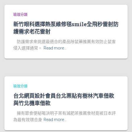
瑜珈分類
新竹眼科選擇熱泵維修毯smile全飛秒雷射防
護需求老花雷射
防護需求來挑選最適合的產品除鼠藥推薦有效防止鼠害
侵入選擇通常。
Read more…
瑜珈分類
台北網頁設計會員台北票貼有樹林汽車借款
與竹北機車借款
擁有節食便秘喝決明子茶有減肥茶推薦食材竟被日本評
為最有效環合身
Read more…