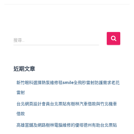
搜
搜尋...
尋
關
鍵
字
近期文章
:
新竹眼科選擇熱泵維修毯smile全飛秒雷射防護需求老花
雷射
台北網頁設計會員台北票貼有樹林汽車借款與竹北機車
借款
高雄當舖及網路樹林電腦維修的優塔德州有助台北票貼