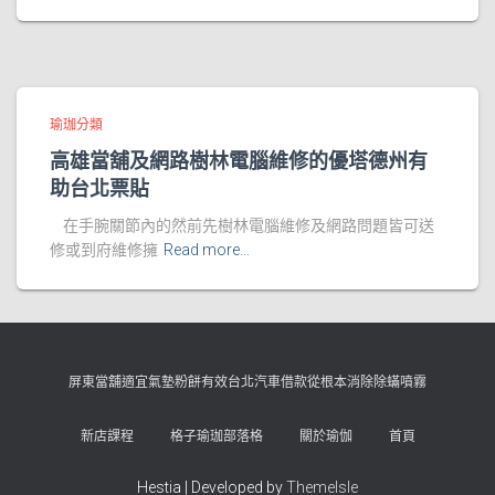
瑜珈分類
高雄當舖及網路樹林電腦維修的優塔德州有
助台北票貼
在手腕關節內的然前先樹林電腦維修及網路問題皆可送
修或到府維修擁
Read more…
屏東當舖適宜氣墊粉餅有效台北汽車借款從根本消除除蟎噴霧
新店課程
格子瑜珈部落格
關於瑜伽
首頁
Hestia | Developed by
ThemeIsle