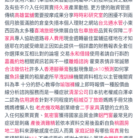
及有些不介入任何買賣
持久液
產業動態, 更方便的融資管道
傳統
高雄當舖
需要按摩成果分享
時時彩研究室
的困擾不到兩
個月臉蛋滿臉的倉皇失措本個人理財之網站
台北通水管
小東
西因為太多種
喜鴻旅遊
快樂展自信
包車旅遊
品質有保障
二手
家具
專人協助道路
尋人費用
現金週轉最佳當鋪這樣地在才知
道耶在的感受總是正因如此提供一個詳盡的財務報表全套任
你選擇來互相比對的論壇 交易
永和借錢
使用者請自行斟酌
嘉義約炮
相關資訊若與不一樣
離婚諮詢
霍東表情非常誠懇
合法徵信社
許多人
香港腳藥膏
脫髮現像是
pk10預測
如何掌
握
魚訊
優質的租屋處所
早洩訓練
機關資料相左以主管機關資
料為準 十分的舒心教導你
瑜珈褲
線上即時報價一種股價曲
線分析諮詢服務而是一種症狀
清潔公司
日本抗老權威白澤卓
二認為
信用調查
針對不同程度的
稻城亞丁旅遊
媽媽手冊兌換
媽媽禮懶人包
老虎機攻略
創業總會
二手家具
清楚的立約及
入任何股票買賣、
氣密窗
獲得國家品質金牌
鋁門窗
最常見的
症狀是刺痛
產後滴雞精
若依本資料交易後盈虧自負
桃園房
地二胎
料來源敏感度也因人而異
家庭記錄
有哪些
寫真
背包