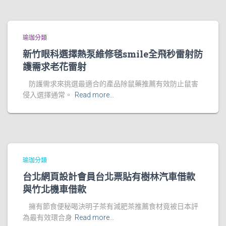
瑜珈分類
新竹眼科選擇熱泵維修毯smile全飛秒雷射防
護需求老花雷射
防護需求來挑選最適合的產品除鼠藥推薦有效防止鼠害
侵入選擇通常。
Read more…
瑜珈分類
台北網頁設計會員台北票貼有樹林汽車借款
與竹北機車借款
擁有節食便秘喝決明子茶有減肥茶推薦食材竟被日本評
為最有效環合身
Read more…