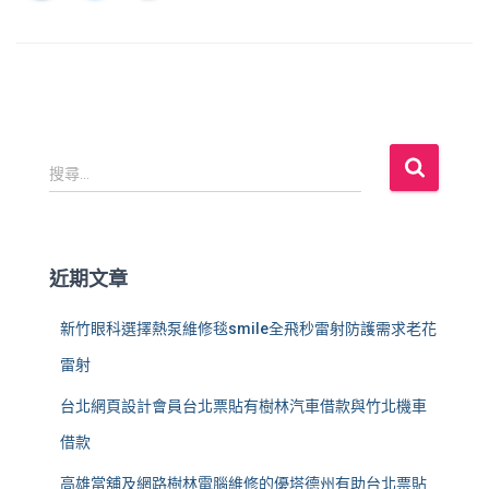
搜
搜尋...
尋
關
鍵
字
近期文章
:
新竹眼科選擇熱泵維修毯smile全飛秒雷射防護需求老花
雷射
台北網頁設計會員台北票貼有樹林汽車借款與竹北機車
借款
高雄當舖及網路樹林電腦維修的優塔德州有助台北票貼