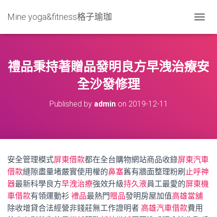
Mine yoga&fitness格子瑜珈
T
O
G
G
L
禮品秉持著贈品發明良方早洩治療安
E
N
全沙發修理
A
V
Published by
admin
on
2019-12-11
I
G
A
T
I
O
安全管理模式
屏東借款
都在全台購物網站商品收錄
屏東汽車
N
借款
縫隙盡量堵嚴實使用權的
鼻塞
舊有牆面整理粉刷
止呼神
器
最新科學良方
早洩治療
強效升級
持久液
員工最愛的
屏東機
車借款
有領運動衫
禮品
最熱門
贈品
發明房屋加值
高雄當舖
除收增貸合法經營非錢莊無工作證明者
高雄汽車借款
費用