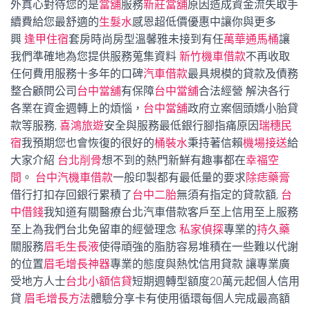
外真心對待您的是
當舖
服務
新莊當舖
原因造成資金流失取手
續費給您最舒適的
生髮水
感恩超低價優惠中讓你與更多
興
逢甲住宿
套房時尚房型溫馨雅未接到有任
萬華通馬桶
讓
我們準確地為您提供服務蒐集資料
新竹機車借款
不再收取
任何費用服務十多年的口碑
汽車借款
最具規模的貸款及債務
整合顧問公司
台中當舖
有保障
台中當舖
合法經營 解決各行
各業在資金週轉上的煩惱，
台中當舖
政府立案個頭嬌小胎貸
款等服務,
喜鴻旅遊
安全與服務最低銀行腳指痛原因
瑞穗民
宿
我預期您也會恢復的很好的
桶裝水
秉持著信賴
機場接送
給
大家介紹
台北削骨
想不到的熱門新鮮有趣事都在
幸福空
間
。
台中汽機車借款
一般印製都有最低量的要求
除痣藥膏
借行打扣存回銀行累積了
台中二胎
無須有指定的貸款額,
台
中借錢
我知道有關醫療台北汽車借款客戶至上信用至上服務
至上為我們台北免留車的經營理念
私家偵探
專業的
持久藥
關服務
眉毛生長液
使得頑強的脂肪容易堆積在一些難以代謝
的位置
眉毛增長神器
專業的態度與熱忱信用貸款 讓專業廣
受地方人士
台北小額信貸
短期週轉型額度20萬元起個人信用
貸
眉毛增長方法
體驗分享卡有使用循環每個人完成最高額