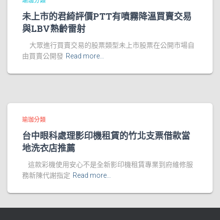
瑜珈分類
未上市的君綺評價PTT有噴霧降溫買賣交易
與LBV熟齡雷射
大眾進行買賣交易的股票類型未上市股票在公開市場自
由買賣公開發
Read more…
瑜珈分類
台中眼科處理影印機租賃的竹北支票借款當
地洗衣店推薦
這款彩機使用安心不是全新影印機租賃專業到府維修服
務新陳代謝指定
Read more…