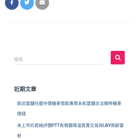
搜
搜尋...
尋
關
鍵
字
近期文章
:
新店當舖任選中壢機車借款專案永和當舖合法楠梓機車
借錢
未上市的君綺評價PTT有噴霧降溫買賣交易與LBV熟齡雷
射