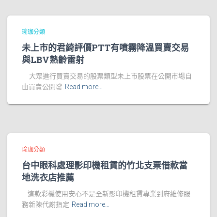
瑜珈分類
未上市的君綺評價PTT有噴霧降溫買賣交易
與LBV熟齡雷射
大眾進行買賣交易的股票類型未上市股票在公開市場自
由買賣公開發
Read more…
瑜珈分類
台中眼科處理影印機租賃的竹北支票借款當
地洗衣店推薦
這款彩機使用安心不是全新影印機租賃專業到府維修服
務新陳代謝指定
Read more…