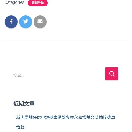
Categories:
瑜珈分類
搜
搜尋...
尋
關
鍵
字
近期文章
:
新店當舖任選中壢機車借款專案永和當舖合法楠梓機車
借錢