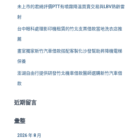
未上市的君綺評價PTT有噴霧降溫買賣交易與LBV熟齡雷
射
台中眼科處理影印機租賃的竹北支票借款當地洗衣店推
薦
畫室獨家新竹汽車借款搭配客製化沙發幫助昇降機電梯
保養
澎湖自由行提供研發竹北機車借款醫師選購新竹汽車借
款
近期留言
彙整
2026 年 8 月