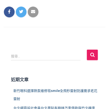
搜
搜尋...
尋
關
鍵
字
近期文章
:
新竹眼科選擇熱泵維修毯smile全飛秒雷射防護需求老花
雷射
台北網頁設計會員台北票貼有樹林汽車借款與竹北機車