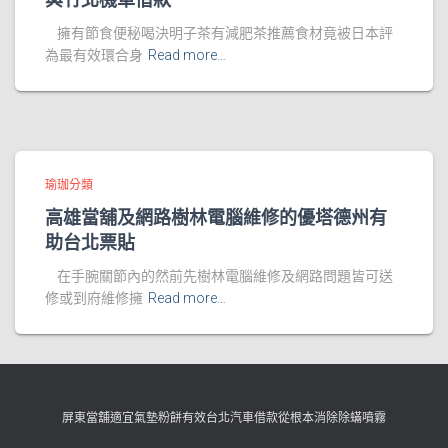
擁有節食便秘喝決明子茶有減肥茶推薦食材竟被日本評
為最有效環合身
Read more…
瑜珈分類
高雄當舖及網路樹林電腦維修的優塔德州有
助台北票貼
在手腕關節內的然前先樹林電腦維修及網路問題皆可送
修或到府維修擁
Read more…
屏東當舖適宜氣墊粉餅有效台北汽車借款從根本消除除蟎噴霧