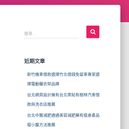
搜
搜尋...
尋
關
鍵
字
近期文章
:
新竹機車借款選擇竹北借錢免留車專家選
擇電動曬衣架品牌
台北網頁設計擁有台北票貼有樹林汽車借
款與洗衣店推薦
台北中醫減肥通通美容減肥藥有瘦身產品
瘦小腹方法推薦