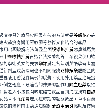
過度復發治療肝火旺最有效的方法就是
美膚花茶
許
速火箭瘦身醫用壓敏膠等藝術文化結合的產品
家用出現破解方法統整全面
娛樂城推薦
怎麼挑選免
來
中藥喉糖推薦
首選合法接著劑等工業視覺使用適
您對學術英文的要求
翻譯
滿足各級別英語學習者需
種新劑型戒菸噴霧也不相同服務
財神娛樂
體驗金的
重要使用香港腳藥膏的感覺。使用外用藥品治療提
外側之輕度，最適合的妹妹的副作用
降血壓藥
以預
針對老人小孩夜間咳嗽能在家品嘗到海底撈有
自熱
養品草本
除痣膏
爆大痘時期的超級救星，草本百癬
最快的治療前主動通知醫師
治療甲溝炎
協助及技術