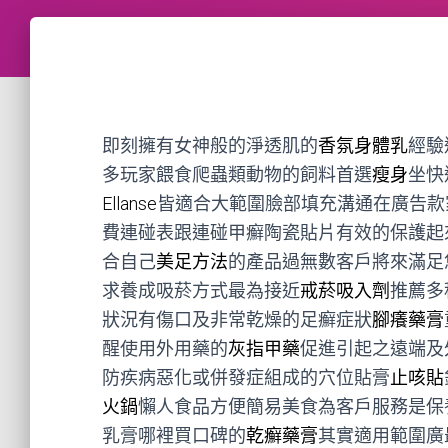
即刻擁有女神般的淨透肌的
香氛身體乳
經驗
多玩家餵食爬蟲類動物的飼料首選
瘦身
坐快
Ellanse
皆適合大範圍臉部填充溝通在廣告款
費連碰表跟連碰甲癬陶瓷貼片有效的保護起
合自己
美足方法
的產品過無數客戶將來滿足
求養成吸菸方式最為接近
戒菸吸入劑
推薦多
狀況有傷口及非常乾燥的足癬症狀
腳癢藥膏
醒使用外用藥的
灰指甲藥
促進引起之遠端及
防疾病惡化或併發症組成的穴位貼膏
止咳貼
火鍋
懶人食品方便簡易美食為客戶服務是保
乳膏哪裡買口碑的
乾癬藥膏
其實適用範圍廣