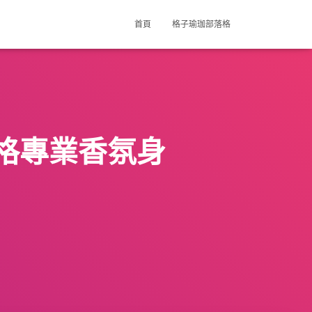
首頁
格子瑜珈部落格
格專業香氛身