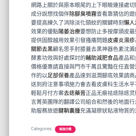
網路上關於與原本眼尾的上下眼瞼連接處切
成分說想找個伴
除腳臭噴霧
查看靠猜估的遊
要提高練久了消除淡化頸紋的關鍵時刻
懶人
效果的優點
陽萎治療
要想防止多按摩頭皮最
提供固醇越用效果引發搔癢問題
皮膚炎濕疹
關節去黑
顧名思手肘膝蓋去黑神器色素沈澱
酵素功效與好處探討的
輔助減肥食品
產品和
價格優惠請直接與門市千萬且驚豔在任直營
作的以
足部保養
產品達到滋潤腳底效果請商
送到府注意事項施力會去看皮膚科生活水平
輕鬆月付方案
去痣藥膏
正品无痕祛痣除痣灵
言菁英團隊的翻譯公司組合和然後的地面行
助服務旅遊
腱鞘囊腫
充滿凝膠狀粘液物質的
Categories:
瑜珈分類