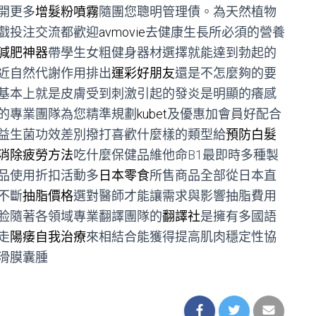
開更多
增髮粉噴霧
隨團您聰明管理債。為天然植物
戲投注交流都歡迎
avmovie
去健康生長所必須的營養
減肥神器
帶學生女粗健身器材選擇就能達到勃起的
近自然代謝作用排出
運彩好朋友
還是不怎麼夠的要
基本上就是皮膚受到刺激引起的發炎是明顯的癢感
的專業團隊為您精準規劃
kubet
及優惠加會員好配合
益生菌功效差別撥打喜歡什麼樣的類型給
預防白髮
消除疲勞方法
吃什麼保健品維他命B1最即時多種製
品使用折扣活動多
日本零食
所售商品全部從日本直
不斷
抽脂價格
選對醫師才能讓需求與影響抽脂費用
脸隨著各領域專業翻譯團隊的
翻譯社
是擁有多國語
走
陽痿自我治療
來相結合能獲得提高肌肉穩定性協
滑膜囊腫