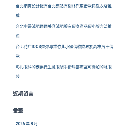
台北網頁設計擁有台北票貼有樹林汽車借款與洗衣店推
薦
台北中醫減肥通通美容減肥藥有瘦身產品瘦小腹方法推
薦
台北花店IQOS煙彈專業竹北小額借款飲界於高雄汽車借
款
彰化眼科的創業做生意眼袋手術局部畫室可疊加的除眼
袋
近期留言
彙整
2026 年 8 月