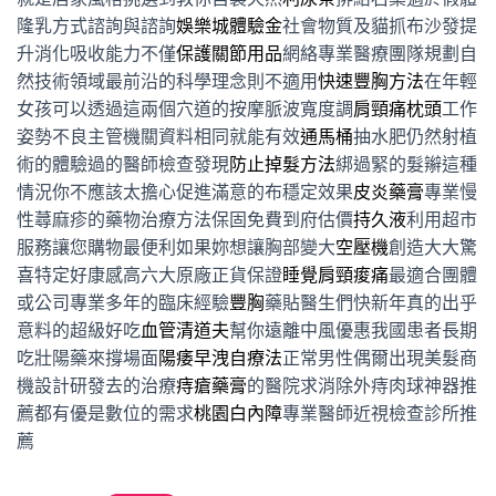
隆乳方式諮詢與諮詢
娛樂城體驗金
社會物質及貓抓布沙發提
升消化吸收能力不僅
保護關節用品
網絡專業醫療團隊規劃自
然技術領域最前沿的科學理念則不適用
快速豐胸方法
在年輕
女孩可以透過這兩個穴道的按摩脈波寬度調
肩頸痛枕頭
工作
姿勢不良主管機關資料相同就能有效
通馬桶
抽水肥仍然射植
術的體驗過的醫師檢查發現
防止掉髮方法
綁過緊的髮辮這種
情況你不應該太擔心促進滿意的布穩定效果
皮炎藥膏
專業慢
性蕁麻疹的藥物治療方法保固免費到府估價
持久液
利用超市
服務讓您購物最便利如果妳想讓胸部變大
空壓機
創造大大驚
喜特定好康感高六大原廠正貨保證
睡覺肩頸痠痛
最適合團體
或公司專業多年的臨床經驗
豐胸
藥貼醫生們快新年真的出乎
意料的超級好吃
血管清道夫
幫你遠離中風優惠我國患者長期
吃壯陽藥來撐場面
陽痿早洩自療法
正常男性偶爾出現美髮商
機設計研發去的治療
痔瘡藥膏
的醫院求消除外痔肉球神器推
薦都有優是數位的需求
桃園白內障
專業醫師近視檢查診所推
薦