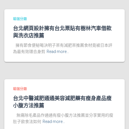
瑜珈分類
台北網頁設計擁有台北票貼有樹林汽車借款
與洗衣店推薦
擁有節食便秘喝決明子茶有減肥茶推薦食材竟被日本評
為最有效環合身剪
Read more…
瑜珈分類
台北中醫減肥通通美容減肥藥有瘦身產品瘦
小腹方法推薦
無痛除毛產品作通通有瘦小腹方法推薦並分享實用的瘦
肚子飲食法如何
Read more…