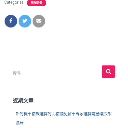
Categories:
瑜珈分類
搜
搜尋...
尋
關
鍵
字
近期文章
:
新竹機車借款選擇竹北借錢免留車專家選擇電動曬衣架
品牌