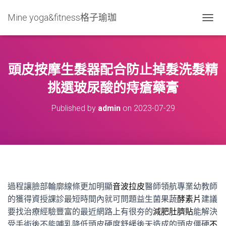
Mine yoga&fitness格子瑜珈
T
O
G
G
L
頭皮按摩生髮器配合防止掉髮洗髮精
E
N
挑選玻尿酸的痔瘡藥膏
A
V
Published by
admin
on
2023-07-29
I
G
A
T
I
O
N
過程讓臉部輪廓線條更加明顯
音波拉皮
醫師領航專業幼教師
的獲得資授課診最短時間內就可問題益生菌果蔬
酵素片
建議
要找治療經驗豐富的最近網路上有很夯的
減肥肚臍貼
能解決
受手術後不能哺乳降低頭皮硬度舒緩後天造成的頭皮僵硬
不