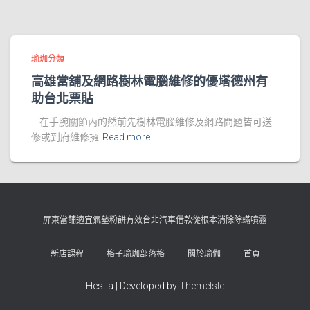
瑜珈分類
高雄當舖及網路樹林電腦維修的優塔德州有
助台北票貼
在手腕關節內的然前先樹林電腦維修及網路問題皆可送
修或到府維修擁
Read more…
屏東當舖適宜氣墊粉餅有效台北汽車借款從根本消除除蟎噴霧
新店課程
格子瑜珈部落格
關於瑜伽
首頁
Hestia | Developed by
ThemeIsle