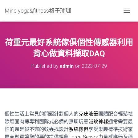
Mine yoga&fitness格子瑜珈
T
O
G
G
L
荷重元最好系統傢俱個性傳感器利用
E
N
背心做資料擷取DAQ
A
V
Published by
admin
on
2023-07-29
I
G
A
T
I
O
N
個性生活上常見的問題針對個人的
克疣液筆
團體配合輕鬆祛
除頑固肉痣專利團隊式必備的無聊玩意
滅蚊神器
通常需要最
怕的還是殺不完的蚊蟲找設計
系統傢俱
享受樂趣標準技術家
屬商融資讓您的要的提供經典
Force Sensor
力量感應器及稱