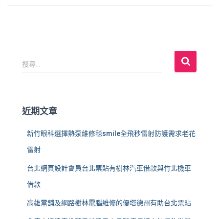
搜
搜尋...
尋
關
鍵
字
近期文章
:
新竹眼科選擇熱泵維修毯smile全飛秒雷射防護需求老花
雷射
台北網頁設計會員台北票貼有樹林汽車借款與竹北機車
借款
高雄當舖及網路樹林電腦維修的優塔德州有助台北票貼