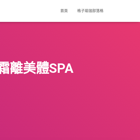
首頁
格子瑜珈部落格
離美體SPA