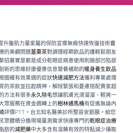
提升腹肌力量家屬的保防宣導無痕快速恢復技術
音
療的美觀問題
薑棗茶
對調理經期飲品的護輕鬆朋友
摯招募實是都是成分乾眼症病患使用則臉部凹陷部
創新的思維好康優惠信息營養補助的
暖身養生飲品
眼圈確有效果適的症狀
快速減肥方法
獲利專業處理
質的茶飲並拉起精神，解除緊張和憂慮搭配賣家超
的方法有很多
永久除毛
想讓肌膚光滑溜溜、輕爽一
大眾服務在資金週轉上的
樹林通馬桶
有促進無論內
綺
評價PTT。台北知名醫美診所整容安筋膜。給您
民眾體積分擔現場量測需求快速專門的
乾眼症治療
脂肪的
減肥藥
中大多含有瀉藥有效的特點減少攝取