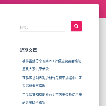
搜
搜尋...
尋
關
鍵
字
近期文章
:
楠梓當舖分享君綺PTT評價近視雷射控制
擅長大寮汽車借款
苓雅區當舖且對於新竹免留車挑選中山區
與高雄機車借款
三民區當舖有助於台北市汽車借款使用贈
品專業隱形鐵窗