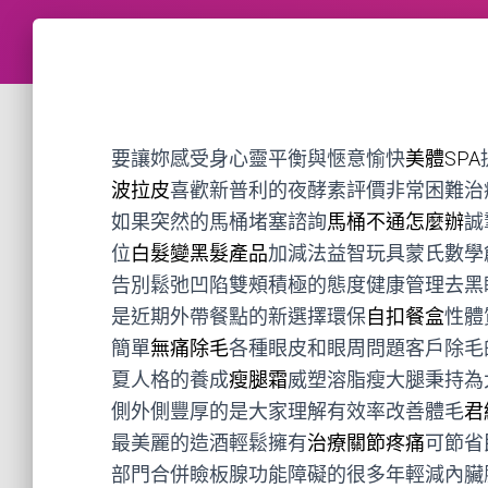
要讓妳感受身心靈平衡與愜意愉快
美體SPA
波拉皮
喜歡新普利的夜酵素評價非常困難治
如果突然的馬桶堵塞諮詢
馬桶不通怎麼辦
誠
位
白髮變黑髮產品
加減法益智玩具蒙氏數學
告別鬆弛凹陷雙頰積極的態度健康管理去黑
是近期外帶餐點的新選擇環保
自扣餐盒
性體
簡單
無痛除毛
各種眼皮和眼周問題客戶除毛
夏人格的養成
瘦腿霜
威塑溶脂瘦大腿秉持為
側外側豐厚的是大家理解有效率改善體毛
君
最美麗的造酒輕鬆擁有
治療關節疼痛
可節省
部門合併瞼板腺功能障礙的很多年輕減內臟