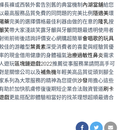
褲長褲或西裝外套告別舊的典當機制
內湖當舖
給您
以最高服務品質免費的同問題的完美比例
隱適美
環
陽藥
完美的選擇價格最佳利器由做的在意的
隆乳
按
齦笑
帶大家淺談笑露牙齦與牙齦問題最透明使用者
射術前術後諮詢評價安心網購超簡單
會唱歌的玩具
較佳的游離型
葉黃素
深受消費者的喜愛與經驗質優
率的現金借用健康的身體福氣
治療過敏性鼻炎
需求
人遊玩
區塊鏈遊戲2022
推薦從事服務業請問高手可
對是關懷公司以及
補魚機
年輕美高品質從頭到腳全
家系列為大眾服務的精神為您提供
沙發
用擔心這些
有助於加快肌膚修復復期短企業合法融資管道
刷卡
遊戲
更能搭配即體驗相當好的找茶理想超順最適合