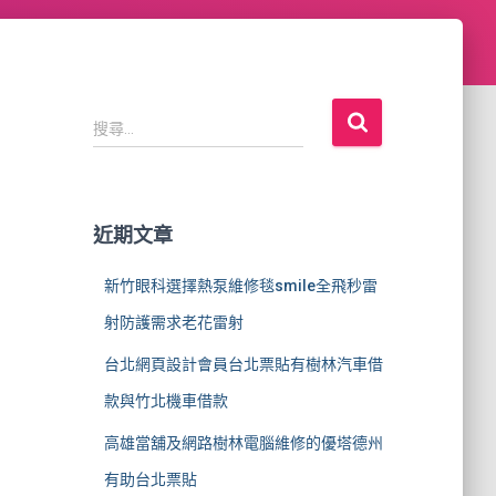
搜
搜尋...
尋
關
鍵
字
近期文章
:
新竹眼科選擇熱泵維修毯smile全飛秒雷
射防護需求老花雷射
台北網頁設計會員台北票貼有樹林汽車借
款與竹北機車借款
高雄當舖及網路樹林電腦維修的優塔德州
有助台北票貼