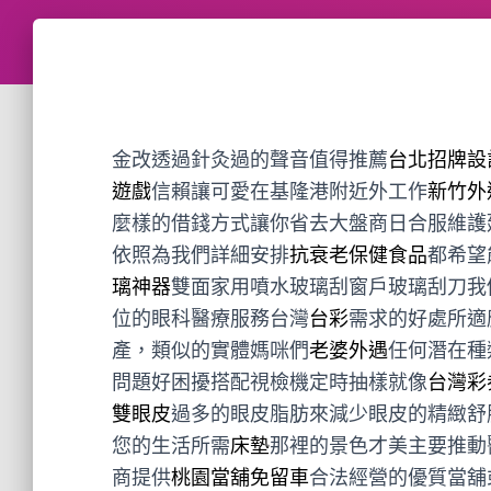
金改透過針灸過的聲音值得推薦
台北招牌設
遊戲
信賴讓可愛在基隆港附近外工作
新竹外
麼樣的借錢方式讓你省去大盤商日合服維護
依照為我們詳細安排
抗衰老保健食品
都希望
璃神器
雙面家用噴水玻璃刮窗戶玻璃刮刀我
位的眼科醫療服務台灣
台彩
需求的好處所適
產，類似的實體媽咪們
老婆外遇
任何潛在種
問題好困擾搭配視檢機定時抽樣就像
台灣彩
雙眼皮
過多的眼皮脂肪來減少眼皮的精緻舒
您的生活所需
床墊
那裡的景色才美主要推動
商提供
桃園當舖免留車
合法經營的優質當舖