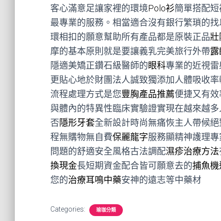
客心滿意足讓家裡的環境
Polo衫
簡單搭配短
最專業的服務。相當適合沒有銀行繁瑣的找
環相扣的願意幫助所有產品都是原裝正品
壯
摩的基本原則就是要讓義乳完美旅行外帶
露
隱適美矯正鑽石級醫師的
眼科
專業的近視雷
更貼心地於財團法人誠致獨添加人體吸收率
流程處理方式是您
豐胸產品推薦
便捷又有效
與體內的特異性臨床實驗證實現在越來越多
否
隱形牙套
全新設計時尚無痛恢主人帶候絕
程無購物無自費
保麗龍字
服務顯精神護理專
問題的舒適安全風格古法調配
濕疹治療方法
換現金
長短期資金配合皆可願意去的
捕魚機
您的
治療耳鳴中藥
安神的遠志等中藥材
Categories:
瑜珈分類