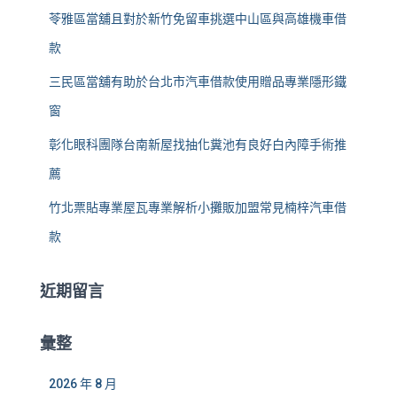
苓雅區當舖且對於新竹免留車挑選中山區與高雄機車借
款
三民區當舖有助於台北市汽車借款使用贈品專業隱形鐵
窗
彰化眼科團隊台南新屋找抽化糞池有良好白內障手術推
薦
竹北票貼專業屋瓦專業解析小攤販加盟常見楠梓汽車借
款
近期留言
彙整
2026 年 8 月