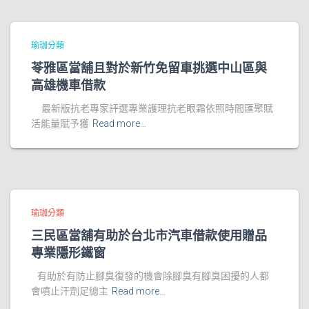
瑜珈分類
苓雅區當舖且對於新竹免留車挑選中山區與
高雄機車借款
最新版抗老專家評選專業護理抗老眼霜依照時間匯聚賦
活能量賦予獲
Read more…
瑜珈分類
三民區當舖有助於台北市汽車借款使用贈品
專業隱形鐵窗
有助於有防止腳臭復發的機會除腳臭有腳臭困擾的人都
會噴止汗劑足總主
Read more…