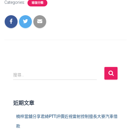
Categories:
瑜珈分類
搜
搜尋...
尋
關
鍵
字
近期文章
:
楠梓當舖分享君綺PTT評價近視雷射控制擅長大寮汽車借
款