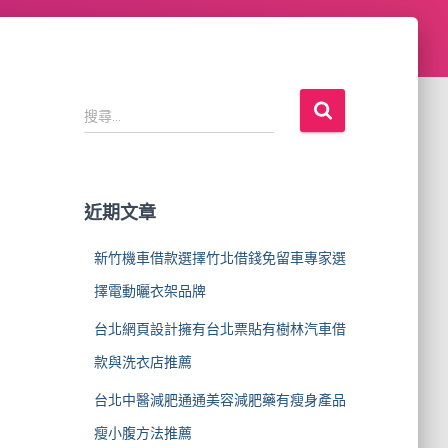
搜
搜尋...
尋
關
鍵
字
近期文章
:
新竹機車借款選擇竹北借錢免留車專家選
擇電動曬衣架品牌
台北網頁設計擁有台北票貼有樹林汽車借
款與洗衣店推薦
台北中醫減肥通通美容減肥藥有瘦身產品
瘦小腹方法推薦