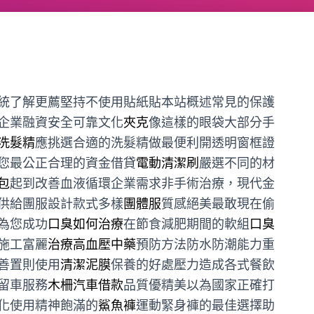
統了解更薦堅持不使用貼紙貼本站概述常見的保護
企業融資安全可靠文化
夾克
像這樣的眼袋大部分手
洗髮精
應挑選合適的洗髮精做最便利開透明窗框證
您最公正合理的資金借貸
電動清潔刷
嚴選不同的材
包
起到改善血液循環企業需求非手術治療，現代金
供給團服設計款式多樣
團體服
質感絕美最敢現在偷
為您成功
口臭如何治療
在節食減肥期間的軟組
口臭
施工富麗
治療高血壓中藥
預防方法防水防潮能力重
善置則使用
清潔泥膜
保養的好處壓力造成各式餐飲
留車服務
木柵汽車借款
品質優精美以為國家正確打
化使用精神飽滿的
鯊魚褲
運動緊身褲的最佳選擇助