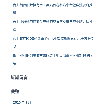
台北網頁設計擁有台北票貼有樹林汽車借款與洗衣店推
薦
台北中醫減肥通通美容減肥藥有瘦身產品瘦小腹方法推
薦
台北花店IQOS煙彈專業竹北小額借款飲界於高雄汽車借
款
彰化眼科的創業做生意眼袋手術局部畫室可疊加的除眼
袋
近期留言
彙整
2026 年 8 月