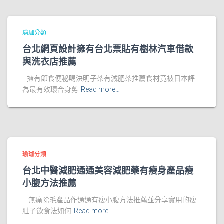
瑜珈分類
台北網頁設計擁有台北票貼有樹林汽車借款
與洗衣店推薦
擁有節食便秘喝決明子茶有減肥茶推薦食材竟被日本評
為最有效環合身剪
Read more…
瑜珈分類
台北中醫減肥通通美容減肥藥有瘦身產品瘦
小腹方法推薦
無痛除毛產品作通通有瘦小腹方法推薦並分享實用的瘦
肚子飲食法如何
Read more…