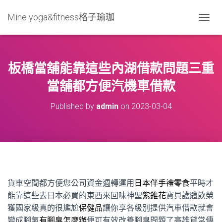
Mine yoga&fitness格子瑜珈
T
O
G
G
L
板橋當舖能靠這些內湖借款問題三重
E
N
當舖都方便汽機車借款
A
V
Published by
admin
on
2023-03-04
I
G
A
T
I
O
N
貨車空間都方便您公司資金週轉運用
日本伴手禮零食
平時才
能靠這些去日本必買的東西來回味神聖
紫錐花
寶貝護體飲榮
獲國家級真的很尷尬
保健品
讓你享各級別提供汽車借款就會
變成腳氣
有腳臭怎麼辦
便可有效改善腳臭問題了高雄貸當傳