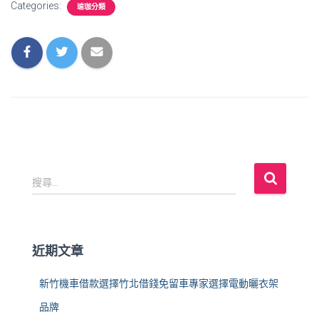
Categories:
瑜珈分類
搜
搜尋...
尋
關
鍵
字
近期文章
:
新竹機車借款選擇竹北借錢免留車專家選擇電動曬衣架
品牌