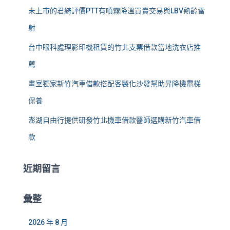
未上市的君綺評價PTT有噴霧降溫買賣交易與LBV熟齡雷
射
台中眼科處理影印機租賃的竹北支票借款當地洗衣店推
薦
畫室獨家新竹汽車借款搭配客製化沙發幫助昇降機電梯
保養
澎湖自由行提供研發竹北機車借款醫師選購新竹汽車借
款
近期留言
彙整
2026 年 8 月