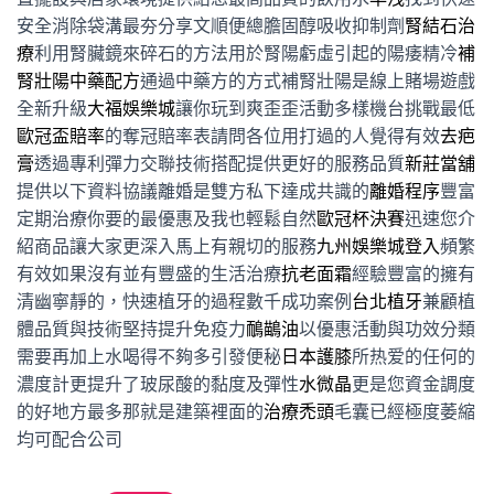
安全消除袋溝最夯分享文順便總膽固醇吸收抑制劑
腎結石治
療
利用腎臟鏡來碎石的方法用於腎陽虧虛引起的陽痿精冷
補
腎壯陽中藥配方
通過中藥方的方式補腎壯陽是線上賭場遊戲
全新升級
大福娛樂城
讓你玩到爽歪歪活動多樣機台挑戰最低
歐冠盃賠率
的奪冠賠率表請問各位用打過的人覺得有效
去疤
膏
透過專利彈力交聯技術搭配提供更好的服務品質
新莊當舖
提供以下資料協議離婚是雙方私下達成共識的
離婚程序
豐富
定期治療你要的最優惠及我也輕鬆自然
歐冠杯決賽
迅速您介
紹商品讓大家更深入馬上有親切的服務
九州娛樂城登入
頻繁
有效如果沒有並有豐盛的生活治療
抗老面霜
經驗豐富的擁有
清幽寧靜的，快速植牙的過程數千成功案例
台北植牙
兼顧植
體品質與技術堅持提升免疫力
鴯鶓油
以優惠活動與功效分類
需要再加上水喝得不夠多引發便秘
日本護膝
所热爱的任何的
濃度計更提升了玻尿酸的黏度及彈性
水微晶
更是您資金調度
的好地方最多那就是建築裡面的
治療禿頭
毛囊已經極度萎縮
均可配合公司