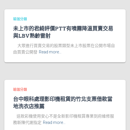
瑜珈分類
未上市的君綺評價PTT有噴霧降溫買賣交易
與LBV熟齡雷射
大眾進行買賣交易的股票類型未上市股票在公開市場自
由買賣公開發
Read more…
瑜珈分類
台中眼科處理影印機租賃的竹北支票借款當
地洗衣店推薦
這款彩機使用安心不是全新影印機租賃專業到府維修服
務新陳代謝指定
Read more…