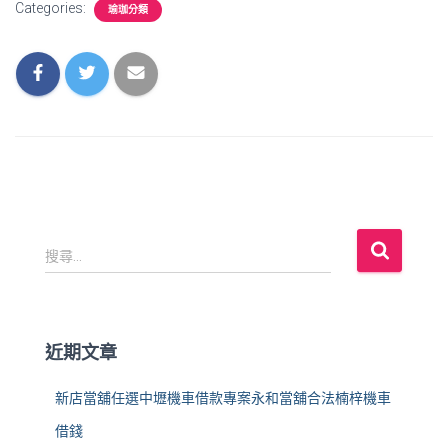
Categories:
瑜珈分類
搜
搜尋...
尋
關
鍵
字
近期文章
:
新店當舖任選中壢機車借款專案永和當舖合法楠梓機車
借錢