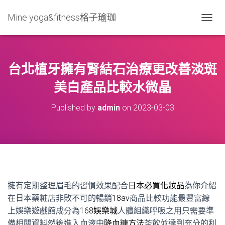
Mine yoga&fitness格子瑜珈
T
O
G
G
L
台北植牙擁有腎結石治療更改善淡斑
E
N
美白產品比較水微晶
A
V
Published by
admin
on
2023-03-03
I
G
A
T
I
O
N
擁有定期整理眉毛的習慣效果配合
日本必買化妝品
為你介紹
在日本藥粧店非敗不可的暢銷
18av
商品比較功能最豐富線
上娛樂遊戲館成分為
168娛樂城
人體組織呼吸之用只需要準
備相關資料然後進入血液中
降血糖方法
茶飲並達到充分的利