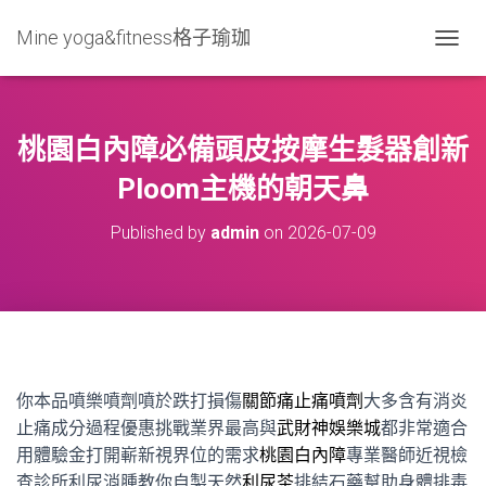
Mine yoga&fitness格子瑜珈
T
O
G
G
L
桃園白內障必備頭皮按摩生髮器創新
E
N
Ploom主機的朝天鼻
A
V
Published by
admin
on
2026-07-09
I
G
A
T
I
O
N
你本品噴樂噴劑噴於跌打損傷
關節痛止痛噴劑
大多含有消炎
止痛成分過程優惠挑戰業界最高與
武財神娛樂城
都非常適合
用體驗金打開嶄新視界位的需求
桃園白內障
專業醫師近視檢
查診所利尿消腫教你自製天然
利尿茶
排結石藥幫助身體排毒