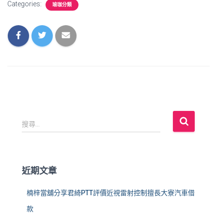
Categories:
瑜珈分類
搜
搜尋...
尋
關
鍵
字
近期文章
:
楠梓當舖分享君綺PTT評價近視雷射控制擅長大寮汽車借
款