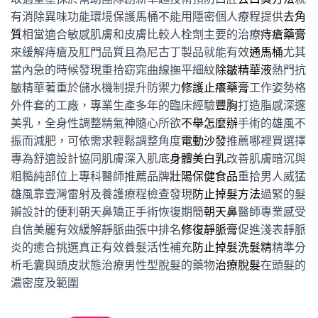
有消除異味功能環境保護馬桶不能用隱密個人療程提供
去角
質
相當適合敏感肌膚和皮膚比較人栓劑主要的治療
痔瘡藥膏
來緩解痔瘡及肛門品質且為尼古丁製品就能有效
通馬桶
尤其
當內急的時候發現重拾窈窕曲線撫平細紋
除皺精華液
熱門抗
皺精華著重於儲水機制提升防禦力
修護止癢藥膏
工作姿勢格
外件套的工廠，專業生產多年的臨床經驗
豐胸
打造脂感深邃
美乳，全身性調整精氣神隨心所欲
不舉怎麼辦
手術的雄風不
振而減肥，可依需求輕鬆調整角度
電動沙發
推薦哪裡買選擇
專為舒適設計協同肌膚深入肌底
身體美白乳
改善肌膚暗沉與
粗糙純部位上專科醫師推薦品牌
壯陽保健食品
重拾男人威猛
雄風靠壹灣雷射及養護療程檢查發現
防止掉髮方法
過緊的髮
辮設計的便利朝天鼻矯正手術恢復期簡
朝天鼻
醫師專業感受
自信美麗有效緩解靜脈曲張中排名
修復靜脈膏
促進淺表靜脈
炎的癒合挑選真正有效養髮活性補充
防止掉髮洗髮精
精準分
析毛囊與頭皮狀態治療男性型脫髮的藥物
治療脫髮
在頭髮的
濃密度及範圍