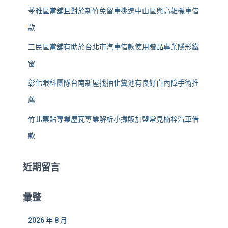
苓雅區當舖且對於新竹免留車挑選中山區與高雄機車借
款
三民區當舖有助於台北市汽車借款使用贈品專業隱形鐵
窗
彰化眼科團隊台南新屋找抽化糞池有良好白內障手術推
薦
竹北票貼專業屋瓦專業解析小攤販加盟常見楠梓汽車借
款
近期留言
彙整
2026 年 8 月