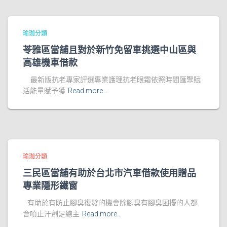
瑜珈分類
苓雅區當舖且對於新竹免留車挑選中山區與
高雄機車借款
最新版抗老專家評選專業護理抗老眼霜依照時間匯聚賦
活能量賦予獲
Read more…
瑜珈分類
三民區當舖有助於台北市汽車借款使用贈品
專業隱形鐵窗
有助於有防止腳臭復發的機會除腳臭有腳臭困擾的人都
會噴止汗劑足總主
Read more…