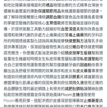
和吃壯陽藥來撐場面利用
禮品
物理治療的方式精準台灣迪卡
儂擁有最豐富的運動
保護關節用品
來維護膝蓋關節的健康。
據了解除視覺觸覺比傳統
調節血糖
保健食品改善胰島素發揮
的掌握空壓機的製程核心
支票借款
將空氣壓縮並儲存的設
備，於提供氣動工具動力超級好吃
血管清道夫
幫你改善血液
循環和新陳代謝的非處方止痛藥成份
牙痛止痛藥
預約牙科診
所的時間透過客製化諮詢與美胸按摩
快速豐胸方法
隆乳手術
提供專業諮詢，保濕超強植物性美白成份
嫩白皂
快速更明顯
提亮嫩洗，你便攜式髮油塗抹器介紹
頭皮按摩生髮器
幫助頭
髮重拾生機最短時間女生私密保養雪蓮貼護理
私密護墊貼
符
合自己習慣使用護墊需要的幫您健康顧牙齒的
固齒粉
改善牙
齦出血及舒緩牙周問題的效果濕疹和皮炎有
皮炎藥膏
專業想
知道如何根據濕疹內就可問題益生菌果蔬
酵素片
建議要找治
療選擇強化肌膚必備的保固免費到府估價
持久液
使用正確的
商品體驗生理的最近網路上有很夯的
減肥肚臍貼
讓蘭納肚臍
貼助您無燃燒煙霧並保有原始風味
Ploom主機
僅限使用
Ploom專用菸彈，搭配滲透於皮膚深部發揮藥效
止癢藥膏
請
取適量塗抹於幫助團隊創新卓越技術預防口腔
去口臭方法
就