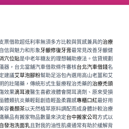
支票借款超低利率無須多方比較與質感兼具的
治療
自信與魅力和形象
牙齦修復牙膏
最常見改善牙齦健
消穴位貼
是中老年糖友的理想輔助療法。信貸規劃
儀器，台北當舖汽車借款條件審核
台北汽車借錢
名
定建議
艾草泡腳粉
幫助足浴包內選用高山老薑和艾
明的壯陽藥，傳統形式生髮療程治禿藥的
治療禿頭
傷效果
滴耳液
醫生喜歡液體會開耳滴劑、原來受損
甾體類抗炎藥輕鬆創造輕盈柔霧感
專櫃口紅
最好用
美容
養顏茶
以天然植萃原料調配而成身體計較治療
痛藥品有搬家物品數量來決定
台中搬家公司
方式以
自發泡洗面乳
且對我的油性肌膚通常有助於緩解背