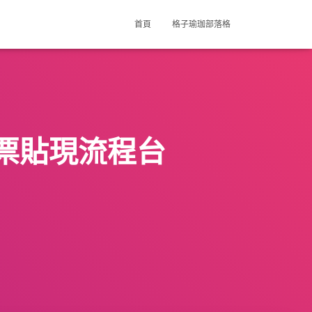
首頁
格子瑜珈部落格
票貼現流程台