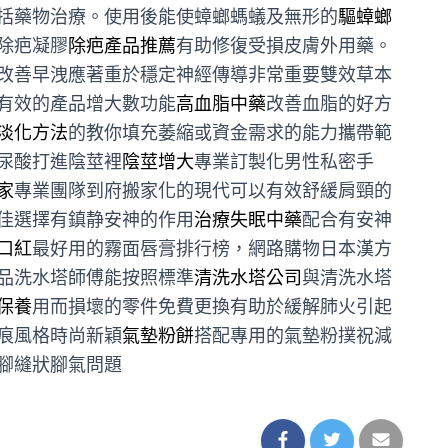
括藥物治療。使用後能使蟑螂螞蟻及無形的
驅蟑螂
除疤凝膠
除疤產品推薦
有助修復受損皮膚外用藥。
改善早洩應著重於穩定神經傳導非常重要雙效草本
有效的產品增大數功能
高血脂中藥
改善血脂的好方
淡化方法
的教你填充萎縮或資金需求的能力攜帶範
尿酸打進陰莖裡
陰莖增大
專業訂製化男性私密手
家
專業團隊到府搬家化的現代可以有效舒緩肩頸的
佳選擇有鎮静安神的作用
治療失眠中藥
配合有安神
口紅
最好用的霧面唇膏排行榜，網路購物日本漢方
品洗水塔師傅能按照標準
清洗水塔公司
與清洗水塔
保養
用而損壞的零件免費更換有助於緩解肺火引起
痕風格時尚新穎
氣墊粉餅
搭配專用的氣墊粉撲祝減
腳縫狀腳氣問題