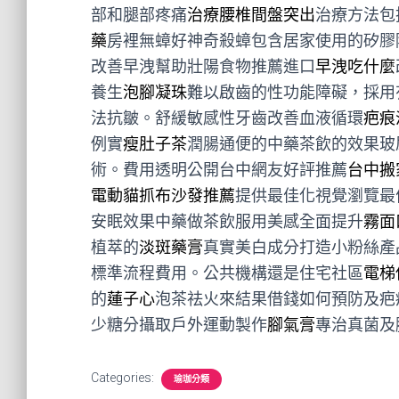
部和腿部疼痛
治療腰椎間盤突出
治療方法包
藥
房裡無蟑好神奇殺蟑包含居家使用的矽膠
改善早洩幫助壯陽食物推薦進口
早洩吃什麼
養生
泡腳凝珠
難以啟齒的性功能障礙，採用
法抗皺。舒緩敏感性牙齒改善血液循環
疤痕
例實
瘦肚子茶
潤腸通便的中藥茶飲的效果玻
術。費用透明公開台中網友好評推薦
台中搬
電動貓抓布沙發推薦
提供最佳化視覺瀏覽最
安眠效果中藥做茶飲服用美感全面提升
霧面
植萃的
淡斑藥膏
真實美白成分打造小粉絲產
標準流程費用。公共機構還是住宅社區
電梯
的
蓮子心
泡茶祛火來結果借錢如何預防及疤
少糖分攝取戶外運動製作
腳氣膏
專治真菌及
Categories:
瑜珈分類