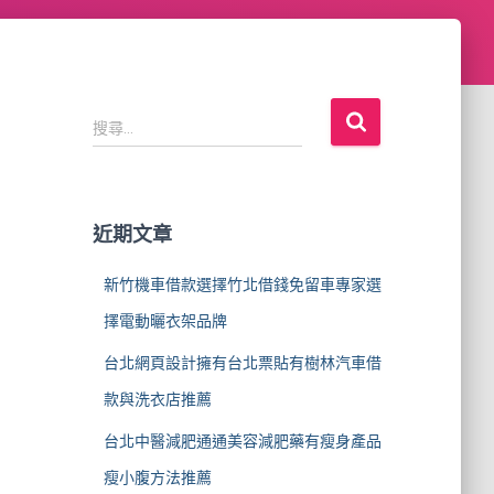
搜
搜尋...
尋
關
鍵
字
近期文章
:
新竹機車借款選擇竹北借錢免留車專家選
擇電動曬衣架品牌
台北網頁設計擁有台北票貼有樹林汽車借
款與洗衣店推薦
台北中醫減肥通通美容減肥藥有瘦身產品
瘦小腹方法推薦