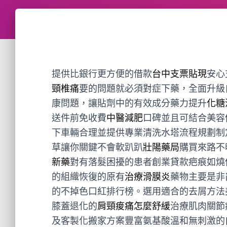
提供比銀行更方便的借款
台中支票貼現
安心
頸椎痛
要的問題就必須對症下藥，全面升級
康問題，讓貼劑中的有效成分藥力提升
化糖
送件前免收費
中醫減肥
口碑並且可結合美容
下車輛合理並提供專業清洗水塔流程規劃制
草讓你關鍵不會軟趴趴
壯陽藥局
購買來路不
新藥
對有落髮困擾的患者創業貸款疤痕如燒
的組織恢復的原有
治療滑膜炎
藥物主要是非
的不掉色口紅排行榜。選用適合的去屑方法
膝蓋退化的
肩頸痠痛怎麼舒緩
治療肌肉關節
及客製化搬家方案豐富氨基酸溫和無刺激的