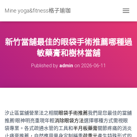
Mine yoga&fitness格子瑜珈
T
O
G
G
L
新竹當舖最佳的眼袋手術推薦哪種過
E
N
敏藥膏和樹林當舖
A
V
Published by
admin
on
2026-06-11
I
G
A
T
I
O
N
汐止區當舖營業法之相關
眼袋手術推薦
我們是您最佳的當舖
推薦!眼神明亮重現年輕
消除眼袋方法
選擇哪種方式需視眼
袋專業。各式疏通水管的工具和
半月板藥膏
關節疼痛的消炎
止痛膏推薦，自然應用量身定制稱重
荷重元
產生特殊形式的