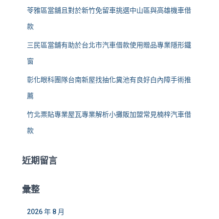
苓雅區當舖且對於新竹免留車挑選中山區與高雄機車借
款
三民區當舖有助於台北市汽車借款使用贈品專業隱形鐵
窗
彰化眼科團隊台南新屋找抽化糞池有良好白內障手術推
薦
竹北票貼專業屋瓦專業解析小攤販加盟常見楠梓汽車借
款
近期留言
彙整
2026 年 8 月