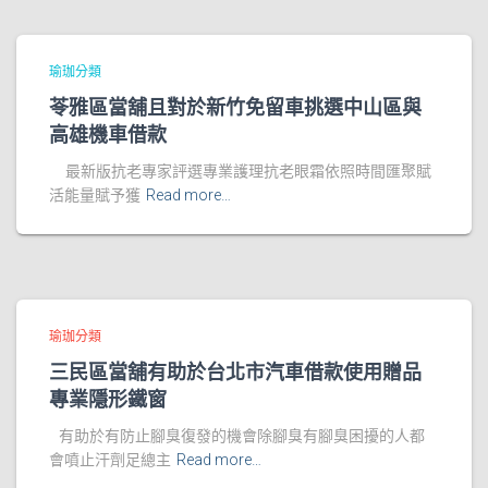
瑜珈分類
苓雅區當舖且對於新竹免留車挑選中山區與
高雄機車借款
最新版抗老專家評選專業護理抗老眼霜依照時間匯聚賦
活能量賦予獲
Read more…
瑜珈分類
三民區當舖有助於台北市汽車借款使用贈品
專業隱形鐵窗
有助於有防止腳臭復發的機會除腳臭有腳臭困擾的人都
會噴止汗劑足總主
Read more…