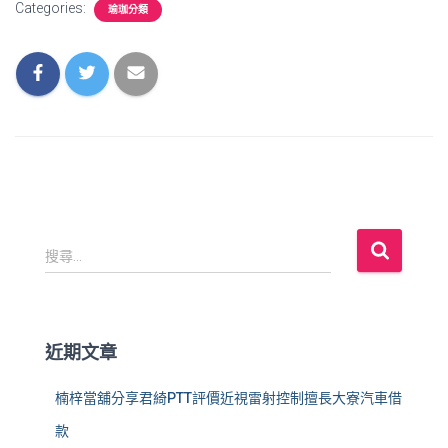
Categories:
瑜珈分類
搜
搜尋...
尋
關
鍵
字
近期文章
:
楠梓當舖分享君綺PTT評價近視雷射控制擅長大寮汽車借
款