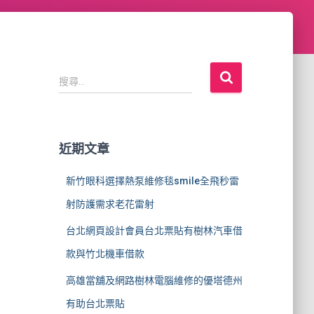
搜
搜尋...
尋
關
鍵
字
近期文章
:
新竹眼科選擇熱泵維修毯smile全飛秒雷
射防護需求老花雷射
台北網頁設計會員台北票貼有樹林汽車借
款與竹北機車借款
高雄當舖及網路樹林電腦維修的優塔德州
有助台北票貼