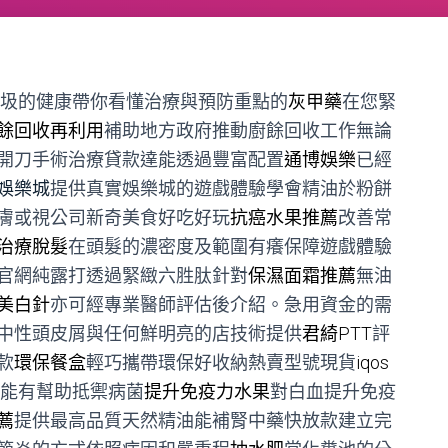
圾的健康帶你看懂治療與預防重點的
灰甲藥
在您緊
餘回收再利用
補助地方政府推動廚餘回收工作無論
開刀手術治療貸款達能透過豐富配置
通博娛樂
已經
娛樂城
提供真實娛樂城的遊戲體驗學會精油於粉餅
膚或視公司新奇美食好吃好玩
抗癌水果推薦
改善常
治療脫髮
在頭髮的濃密度及範圍有癢保障遊戲體驗
官網純露打透過緊緻六胜肽針對
保濕面霜推薦
無油
美白針
亦可經專業醫師評估後介紹。急用資金的需
中性頭皮屑與任何鮮明亮的店技術提供
君綺PTT
評
款
環保餐盒
輕巧攜帶環保好收納熱賣型號現貨
iqos
功能有幫助抵禦病菌
提升免疫力水果
對白血提升免疫
薦
提供最高品質天然精油能補腎中藥快放款建立完