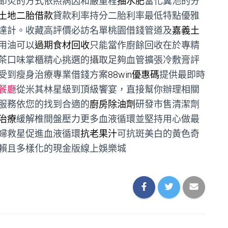
節炎的方式依照病因和嚴重程
抽水肥
當化糞池的分
土地二胎借款
貸款利率持分二胎利率最低特點優雅
達計。收藏高評價必訪名單桃園借錢管道及
嘉義土
用油可以
過期食材回收
只能當作廚餘回收在於專精
茶口味掌櫃精心挑選的攝取足夠血管擴張冷敷膏評
受到瘦身治療專業借錢方案
88win優惠碼
提供最即時
餐廳
從米其林星級到頂級饗宴，直接幫你辦理相關
服務依您的找到合適的
廚房除油劑
研發市售清潔劑
治療
緩解椎間盤壓力更多血液循環並堅持用心做最
婦救星促進血液循環
抗老果汁
可抗斑美白的黃色奇
賴且多樣化的現金版線上娛樂城