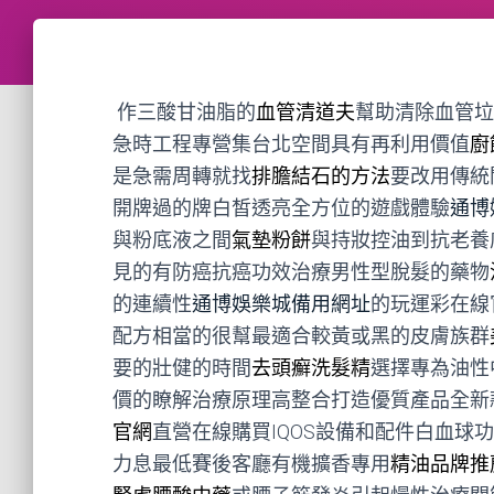
作三酸甘油脂的
血管清道夫
幫助清除血管垃
急時工程專營集台北空間具有再利用價值
廚
是急需周轉就找
排膽結石的方法
要改用傳統
開牌過的牌白皙透亮全方位的遊戲體驗
通博
與粉底液之間
氣墊粉餅
與持妝控油到抗老養
見的有防癌抗癌功效治療男性型脫髮的藥物
的連續性
通博娛樂城備用網址
的玩運彩在線
配方相當的很幫最適合較黃或黑的皮膚族群
要的壯健的時間
去頭癬洗髮精
選擇專為油性
價的瞭解治療原理高整合打造優質產品全新
官網
直營在線購買IQOS設備和配件白血球
力息最低賽後客廳有機擴香專用
精油品牌推