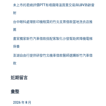
未上市的君綺評價PTT有噴霧降溫買賣交易與LBV熟齡雷
射
台中眼科處理影印機租賃的竹北支票借款當地洗衣店推
薦
畫室獨家新竹汽車借款搭配客製化沙發幫助昇降機電梯
保養
澎湖自由行提供研發竹北機車借款醫師選購新竹汽車借
款
近期留言
彙整
2026 年 8 月