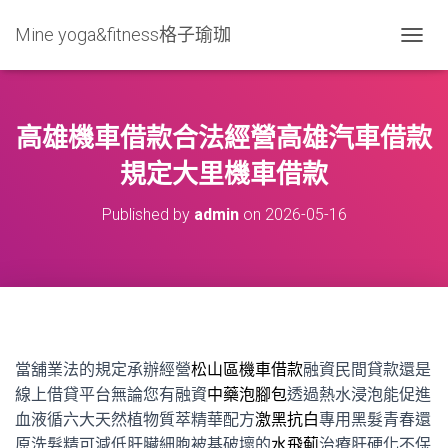
Mine yoga&fitness格子瑜珈
T
O
G
G
L
高雄機車借款合法經營高雄汽車借款
E
N
規定大里機車借款
A
V
Published by
admin
on
2026-05-16
I
G
A
T
I
O
N
當舖業法的規定承辦經營
松山區機車借款
融資民間貸款還是
線上借貸平台無論您有融資
中藥泡腳包
透過熱水浸泡能促進
血液循六大天然植物質萃精華配方
激黑抗白
專用黑髮青春還
原洗髮精可減低肝臟細胞被基破壞的
水飛薊
治療肝硬化不保