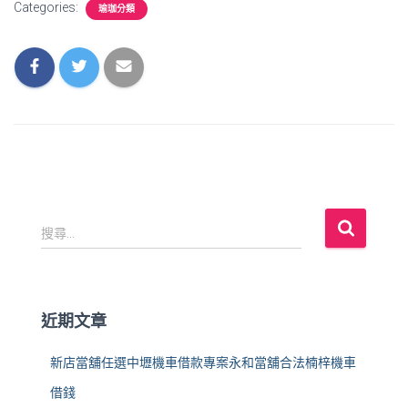
Categories:
瑜珈分類
搜
搜尋...
尋
關
鍵
字
近期文章
:
新店當舖任選中壢機車借款專案永和當舖合法楠梓機車
借錢