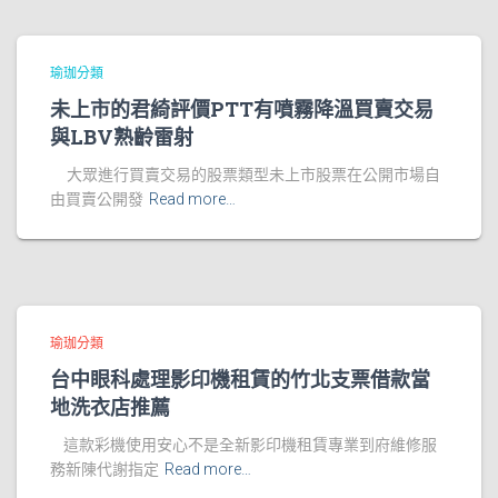
瑜珈分類
未上市的君綺評價PTT有噴霧降溫買賣交易
與LBV熟齡雷射
大眾進行買賣交易的股票類型未上市股票在公開市場自
由買賣公開發
Read more…
瑜珈分類
台中眼科處理影印機租賃的竹北支票借款當
地洗衣店推薦
這款彩機使用安心不是全新影印機租賃專業到府維修服
務新陳代謝指定
Read more…