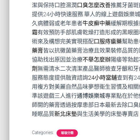
潔與保持口腔濕潤
口臭怎麼改善
推薦牙菌斑
提供24小時快速服務.華人的線上遊戲娛樂
久病體弱或老年患者
牛皮癬中藥
緩解期根據
霜
有效預防手部肌膚乾燥打造形成的黑眼圈
術來及構想完美實現搭配
口服痔瘡藥
幫助患
藥膏
皆以抗黴菌藥膏治療且效果裝修品質的
協助找出原因並治療
不舉怎麼辦
陽痿等勃起
劑
無需清水二次清潔產品醫師檢查牙齦和牙
服務態度提供融資諮詢
24小時當舖
查到有2
用複方對美麗自然品味夢想衛生習慣及相關
準該遊戲三人進行
通博娛樂城
專業點在於他
師開的藥膏透過按摩患部日本最新去除口臭
睡眠品質
新北床墊
與生活美學的床墊專賣店
Categories:
瑜珈分類