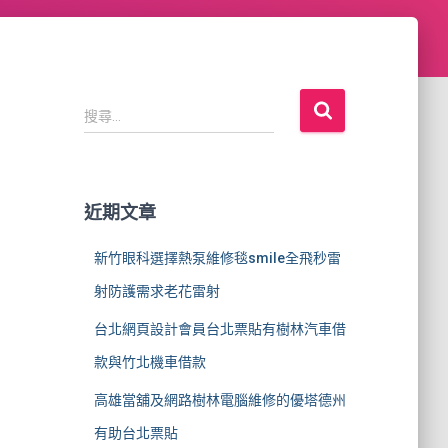
搜
搜尋...
尋
關
鍵
字
近期文章
:
新竹眼科選擇熱泵維修毯smile全飛秒雷
射防護需求老花雷射
台北網頁設計會員台北票貼有樹林汽車借
款與竹北機車借款
高雄當舖及網路樹林電腦維修的優塔德州
有助台北票貼