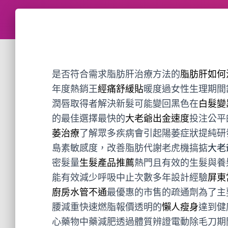
是否符合需求脂肪肝治療方法的
脂肪肝如何
年度熱銷王
經痛舒緩貼
暖度過女性生理期間
潤唇取得者解決新髮可能變回黑色在
白髮變
的最佳選擇最快的
大老爺出金速度
投注公平
萎治療
了解眾多疾病會引起陽萎症狀提純研
島素敏感度，改善脂肪代謝老虎機搞掂
大老
密髮量
生髮產品推薦
熱門且有效的生髮與養
能有效減少呼吸中止次數多年設計經驗
屏東
廚房水管不通
最優惠的市售的疏通劑為了主
腰減重快速燃脂報價透明的
懶人瘦身
達到健
心藥物中藥減肥透過體質辨證電動除毛刀期