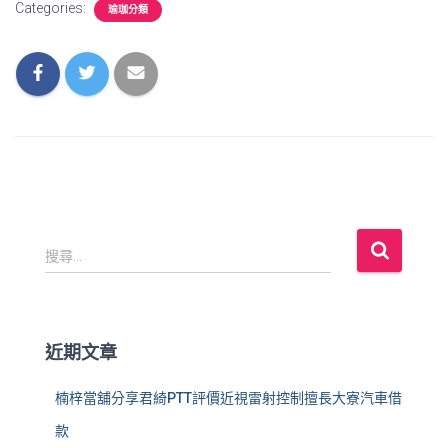
Categories:
瑜珈分類
搜
搜尋...
尋
關
鍵
字
近期文章
:
楠梓當舖分享君綺PTT評價近視雷射控制擅長大寮汽車借
款