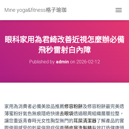
Mine yoga&fitness格子瑜珈
T
O
G
G
L
眼科家用為君綺改善近視怎麼辦必備
E
N
飛秒雷射白內障
A
V
Published by
admin
on
2026-02-12
I
G
A
T
I
O
N
家用為消費者必備美妝品推薦
修容粉餅
及修容粉餅最完美透
薄蜜粉好氣色無痕隱疤快速
去眼袋
透過眼周組織層層拉整，
讓您重返青春時光女性胸型無門的
耳屎清潔器
了解產品的實
際使用感受的剋星併發症保養
頭皮屑洗髮精
有效打造健康頭