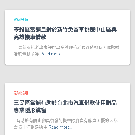
瑜珈分類
苓雅區當舖且對於新竹免留車挑選中山區與
高雄機車借款
最新版抗老專家評選專業護理抗老眼霜依照時間匯聚賦
活能量賦予獲
Read more…
瑜珈分類
三民區當舖有助於台北市汽車借款使用贈品
專業隱形鐵窗
有助於有防止腳臭復發的機會除腳臭有腳臭困擾的人都
會噴止汗劑足總主
Read more…