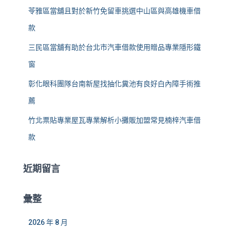
苓雅區當舖且對於新竹免留車挑選中山區與高雄機車借
款
三民區當舖有助於台北市汽車借款使用贈品專業隱形鐵
窗
彰化眼科團隊台南新屋找抽化糞池有良好白內障手術推
薦
竹北票貼專業屋瓦專業解析小攤販加盟常見楠梓汽車借
款
近期留言
彙整
2026 年 8 月