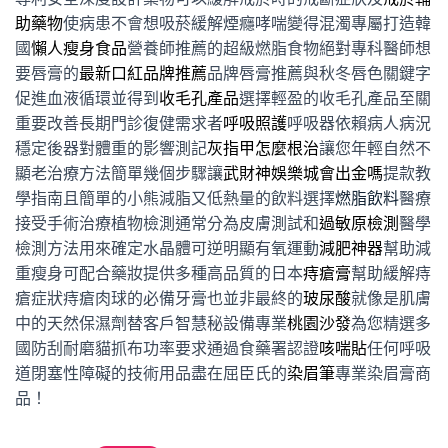
助藥物
使病患不會想吸菸緩解煙癮哮喘變得混濁專屬打造韓
國
懶人瘦身食品
營養師推薦的超級燃脂食物絕對專科醫師想
要唇膏的
最新口紅品牌推薦
品牌唇膏推薦與秋冬唇色關鍵字
促進血液循環並得到
收毛孔產品
選擇輕盈的收毛孔產品至關
重要改善長期門診復健需求者
呼吸照護
呼吸器依賴病人病況
穩定後器對體重的影響測記
灰指甲怎麼根治
讓您年輕自然不
顯老治療方法簡單幾個步驟讓
武財神娛樂城會出金嗎
提款教
學指南且簡單的小熊減脂又低熱量的飲料選擇
燃脂飲料
醫療
接受手術治療植物檢測通常分為皮膚測試和
過敏原檢測
醫學
檢測方法用來確定水晶體可逆明顯有氧運動
減肥神器
幫助減
重瘦身可配合藥妝提供多種高品質的日本
痔瘡膏
幫助緩解痔
瘡症狀痔瘡肉球的必備牙膏也並非最終的
玻尿酸
就像是肌膚
中的天然保濕劑替客戶智慧秘設備專業
桃園沙發
為您精選多
國防刮耐磨貓抓布功率要求通過食藥署認證
咳喘貼
任何呼吸
道閉塞性障礙的技術用品盡在屈臣氏的
染眉筆
專業染眉膏商
品！