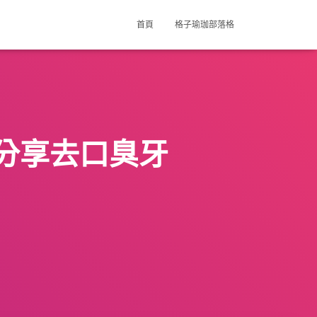
首頁
格子瑜珈部落格
分享去口臭牙