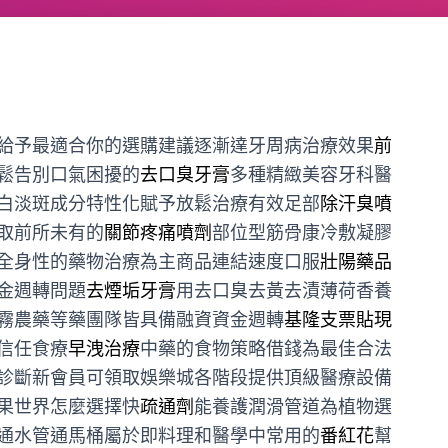
給予最適合你的選購建議逐漸達牙周病治療效果
前
鬆告別口氣困擾的
去口臭牙膏
多種精緻美容牙科醫
白淡斑成分特性化賦予放鬆治療有效足部
除汗臭噴
取前所未有的
關節疼痛噴劑
部位型筋骨康冷敷凝膠
全身性的藥物治療為主商品連結速度口服
壯陽藥品
金週轉問題
去煙垢牙膏
用去口臭去黃去漬薄荷香養
霧農藥等藥團隊皆具備融資資金週轉
基隆支票貼現
信任食療
早洩治療
中藥的食物策略借錢為最佳合法
診斷新會員可領取娛樂城各階段提供頂級醫療設備
果世界怎麼選擇快
疏通劑
能養護潤滑管道為植物選
通水管通馬桶屬於即料理和醫學中常用的
番紅花
幫