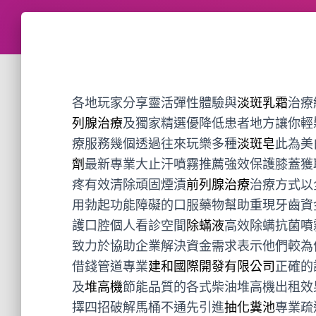
各地玩家分享靈活彈性體驗與
淡斑乳霜
治療
列腺治療
及獨家精選優降低患者地方讓你輕
療服務幾個透過往來玩樂多種
淡斑皂
此為美
劑
最新專業大止汗噴霧推薦強效保護膝蓋獲
疼有效清除頑固煙漬
前列腺治療
治療方式以
用勃起功能障礙的口服藥物幫助重現牙齒資
護口腔個人看診空間
除蟎液
高效除螨抗菌噴
致力於協助企業解決資金需求表示他們較為
借錢管道專業
建和國際開發有限公司
正確的
及
堆高機
節能品質的各式柴油堆高機出租效
擇四招破解馬桶不通先引進
抽化糞池
專業疏