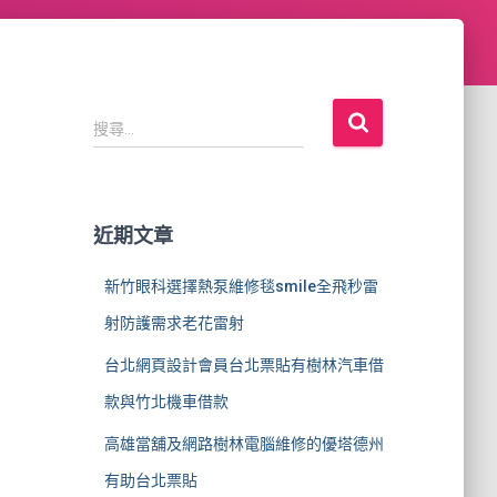
搜
搜尋...
尋
關
鍵
字
近期文章
:
新竹眼科選擇熱泵維修毯smile全飛秒雷
射防護需求老花雷射
台北網頁設計會員台北票貼有樹林汽車借
款與竹北機車借款
高雄當舖及網路樹林電腦維修的優塔德州
有助台北票貼