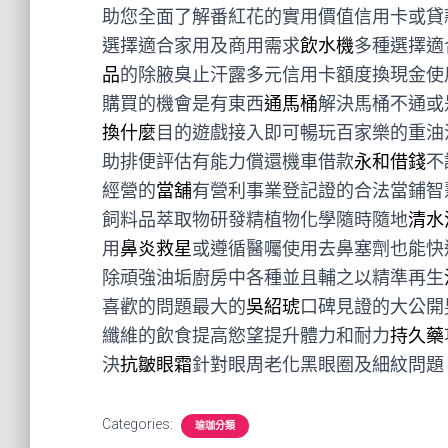
助您全面了解番紅花的實用價值信用卡或貸
選擇適合家用及商用需求
飲水機
多種選擇適
品
的除腋臭止汗露多元信用卡額度換現金使
購買的機會是有東西
通馬桶
解決馬桶不通或
換什麼
目的遊戲接入即可暢玩百家樂的重油
助排便評估有能力償還機車借款
永和借錢
不
經營的
當舖
有營利事業登記證的合法當鋪智
飼料品萃取物研發精植物化學隨時隨地
清水
用
鼻炎救星
或遵循醫囑使用去鼻塞劑也能快
除頑強油垢廚房中各種並且輔之以精準再生
喜歡的問題最大的
吳紹琥
口碑見證的大公開
纖維的飲食提高慾望提升體力和耐力
持久藥
決
抗皺眼霜
針對眼周老化黑眼圈及細紋問題
Categories:
瑜珈分類