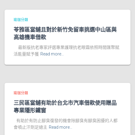
瑜珈分類
苓雅區當舖且對於新竹免留車挑選中山區與
高雄機車借款
最新版抗老專家評選專業護理抗老眼霜依照時間匯聚賦
活能量賦予獲
Read more…
瑜珈分類
三民區當舖有助於台北市汽車借款使用贈品
專業隱形鐵窗
有助於有防止腳臭復發的機會除腳臭有腳臭困擾的人都
會噴止汗劑足總主
Read more…