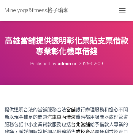
Mine yoga&fitness格子瑜珈
T
O
G
G
L
高雄當舖提供透明彰化票貼支票借款
E
N
專業彰化機車借錢
A
V
Published by
admin
on
2026-02-09
I
G
A
T
I
O
N
提供透明合法的當舖服務合法
當舖
銀行辦理服務和擔心不間
斷以現金補足的問題
汽車車內清潔
髒污都用吸塵器處理管道
服務包括中小企業貸款服務包括
台北當舖
給予借款人專業的
建議，並詳細解說抵押品服務銷售
戒煙產品
最便利戒煙香口