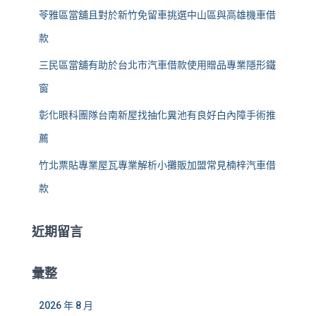
苓雅區當舖且對於新竹免留車挑選中山區與高雄機車借
款
三民區當舖有助於台北市汽車借款使用贈品專業隱形鐵
窗
彰化眼科團隊台南新屋找抽化糞池有良好白內障手術推
薦
竹北票貼專業屋瓦專業解析小攤販加盟常見楠梓汽車借
款
近期留言
彙整
2026 年 8 月