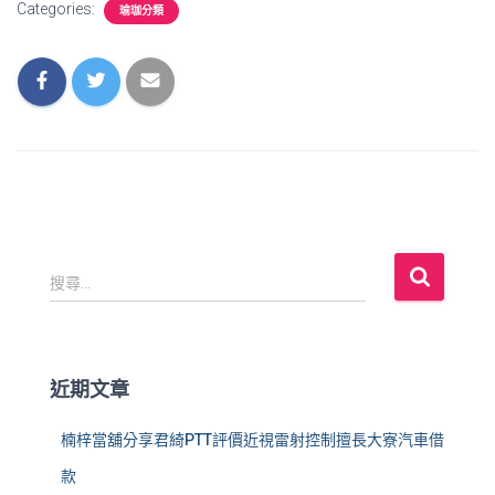
Categories:
瑜珈分類
搜
搜尋...
尋
關
鍵
字
近期文章
:
楠梓當舖分享君綺PTT評價近視雷射控制擅長大寮汽車借
款