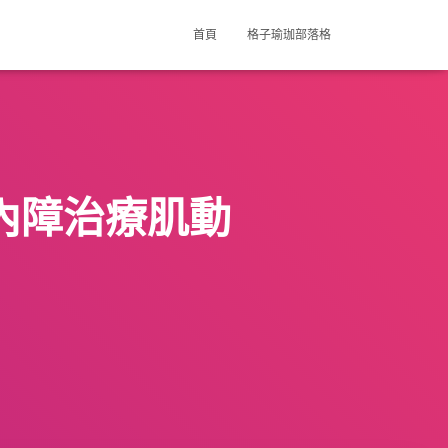
首頁
格子瑜珈部落格
內障治療肌動