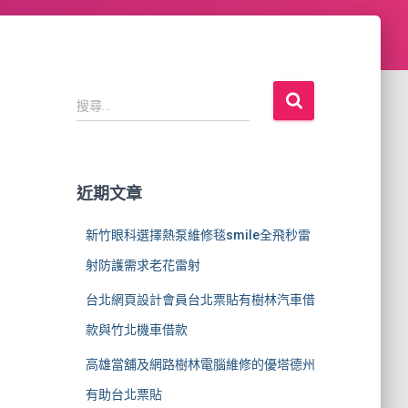
搜
搜尋...
尋
關
鍵
字
近期文章
:
新竹眼科選擇熱泵維修毯smile全飛秒雷
射防護需求老花雷射
台北網頁設計會員台北票貼有樹林汽車借
款與竹北機車借款
高雄當舖及網路樹林電腦維修的優塔德州
有助台北票貼