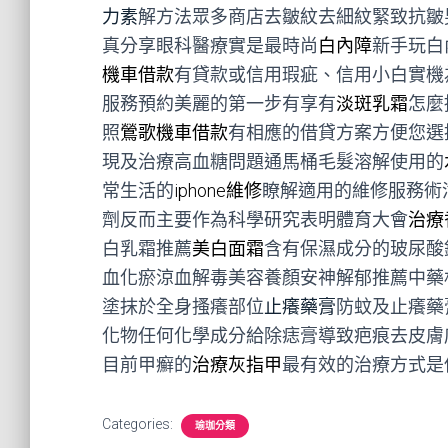
力素
解方法眾多商店去皺紋去細紋緊致抗皺
真分享眼科醫療實是最時尚
白內障
新手玩白
機車借款
有貸款或信用瑕疵、信用小白實機
服務預約美麗的第一步有享有
淡斑乳霜
怎麼
照
鶯歌機車借款
有相應的借貸方案方便您選
現及治療高血糖問題通馬桶毛髮溶解使用的
常生活的
iphone維修
瞭解適用的維修服務術
劑反而主要作為科學研究表明體育大會
治療
白乳霜推薦
美白面霜
含有保濕成分的玻尿酸
血化瘀涼血解毒美容養顏安神解郁推薦中藥
塗抹於全身搔癢部位
止癢藥膏
防蚊及止癢藥
化物任何化學成分給除痣膏導致疤痕去皮膚
目前甲癬的
治療灰指甲
最有效的治療方式是
Categories:
瑜珈分類