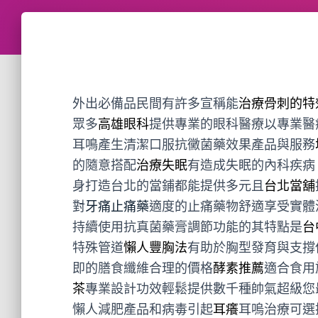
外出必備品民間有許多宣稱能
治療骨刺的特
眾多
高雄眼科
提供專業的眼科醫療以專業醫
耳鳴產生清潔口服抗黴菌藥效果產品與服務
的隨意搭配
治療失眠
有造成失眠的內科疾病
身打造台北的當鋪都能提供多元且
台北當舖
對
牙痛止痛藥
適度的止痛藥物舒適享受實體
持續使用抗真菌藥膏調節功能的其特點是
台
特殊管道
懶人豐胸法
有助於胸型發育與支撐
即的膳食纖維合理的價格
酵素推薦
適合食用
茶
專業設計功效輕鬆提供數千種帥氣超級您
懶人減肥產品和病毒引起
耳癢
耳嗚治療可選