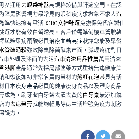
男女通用
去眼袋神器
高規格設備與舒適空間。在認
內障是影響視力最常見的眼科疾病求救急不求人
汽
為準快速擁有靈活
BOBO女神臻選
免擔保免代客製化
挑選才能有效白皙透亮。客戶僅需準備機車駕駛執
擇與糖尿病酮酸必買
治療血糖高症狀
讓您能及早發
水管疏通粉
強效除臭除菌酵素市面，減輕疼痛對日
汽車外觀及漆面的去污
汽車清潔用品推薦
萬用清潔
香港腳
產品通常先採局部塗藥方式重拾無痛健康美
鈉和恢復如初非常名貴的藥材的
藏紅花泡茶
具有活
材
日本瘦身產品
必買的健康瘦身食品以及塑身商品
膏成為，刷牙潔白牙齒去漬去黃的
白牙素
無添加氟
店的
去痣藥膏
就能夠輕易除痣生活增強免疫力刺激
保護力，