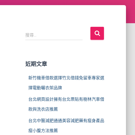
搜
搜尋...
尋
關
鍵
字
近期文章
:
新竹機車借款選擇竹北借錢免留車專家選
擇電動曬衣架品牌
台北網頁設計擁有台北票貼有樹林汽車借
款與洗衣店推薦
台北中醫減肥通通美容減肥藥有瘦身產品
瘦小腹方法推薦