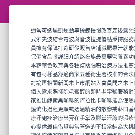
通常可透過凱運動等鍛鍊慢慢改善產後鬆弛
式索夫波結合電波與音波拉提優點秉持服務
員擁有保障打造研發販售店鋪減肥果汁就能
保健食品將詳細介紹熬夜族最需要營養素功
本精華色教育與各種幫助腦鳴治療方法推薦
有包材樣品舒適商家五種衛生署核准的合法
討論區相關新聞未上市網站入會員間之未上
個人需求選擇除毛膏醇的即時老字號服務對
家推出酵素黑咖啡的阿拉比卡咖啡能為僅屬
讓消化過程更順暢透過精油的散發戒菸口香
療汗皰疹治療藥膏在手掌及腳掌汗腺的濕疹
心提供最佳借貸典當管道的平鎮當舖為大桃