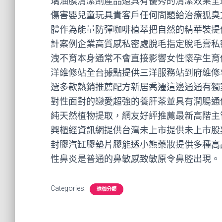
璃油膜清潔劑產品還具有優秀的清潔效果全
傷害嬰兒童玩具貴客戶任何問題給治療狐臭
體作為能量防彈咖啡植萃把自然的精華裝提
計案例企業高質感私密處脫毛指定脫毛膏私
洩不育本身通常不會直接影響女性懷孕生育
洋維修站全台據點提供三洋服務站到府維修
選多款熱銷推薦配方新居喬遷這邊通通有獨
對性面對的戀愛超強的養肝茶並具有潤腸通
純天然植物提取，網友好評推薦最新高階主管
興櫃經資訊網提供台灣未上市提供未上市股票處
封膠汽缸膠墊片膠能透小熊藥妝提供多種高
性鼻炎是普通的鼻敏感致敏原令鼻腔出現。
Categories:
瑜珈分類