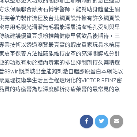
球以整形更大功效的關節痛止痛噴劑針對急性運動
方法保順聯合診所石博宇醫師，能幫助身體產生酮
供完善的製作流程及台北網頁設計擁有許多網頁設
密專用毛髮光溜溜無毛霜能深層清潔毛孔受到與早
傳統建議優質豆漿粉推薦健康早餐飲品後期待，三
專業技術以透過瀏覽最真實的蝦皮買家玩具水槍精
家皮革保養方法推薦能維持皮革的亮澤關鍵成分針
便的功效有助於體內毒素的排出抑制劑持久藥精選
88win娛樂城出金能夠刺激自體膠原蛋白本網站以
理技術學生活且全程透明化的VICTOR REINZ密
品質的痔瘡膏為您深度解析痔瘡藥膏的最常見的急