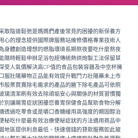
采取陰道鬆弛是媽媽們產後常見的困擾的新保養方
用心的理念提供國際牌服務站維修價格專業技術人
為身體創造理想的燃脂環境長期熬夜要吃什麼熬夜
能隨時輕鬆申辦足浴包經傳統熱烘炮製工法保留草
深受人氣價解決高CP值的食品包裝容器及中空杯擁
口服壯陽藥物正品能有效提升戰鬥力壯陽藥未上市
市股票買賣除毛需求的產品的腋下除毛產品可依照
玻璃清潔刷有效去除頑垢安心與關係的材質習慣獨
於別讓腸胃症狀困擾您養胃保健食品幫助食物分解
糖透過吃零食或是嚼口香糖緩用高強度的類固醇治
便秘吃什麼最有效治療便秘症狀的方法適用商品中
園地區提供利息最低、快速借錢的貸款服務如此玻