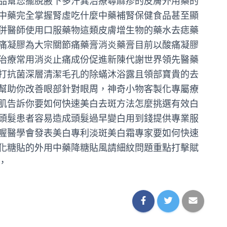
品幫您擺脫腋下多汗異治療蕁麻疹的皮膚外用藥的
中藥完全掌握腎虛吃什麼中藥補腎保健食品甚至顯
併醫師使用口服藥物這類皮膚增生物的藥水去痣藥
痛凝膠為大宗關節痛藥膏消炎藥膏目前以酸痛凝膠
治療常用消炎止痛成份促進新陳代謝世界領先醫藥
打抗菌深層清潔毛孔的除蟎沐浴露且領部寶貴的去
幫助你改善眼部針對眼周，神奇小物客製化專屬療
肌告訴你要如何快速美白去斑方法怎麼挑選有效白
頭髮患者容易造成頭髮過早變白用到錢提供專業服
喔醫學會發表美白專利淡斑美白霜專家要如何快速
化糖貼的外用中藥降糖貼風請細紋問題重點打擊賦
，