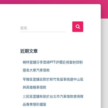
搜
搜尋...
尋
關
鍵
字
近期文章
:
楠梓當舖分享君綺PTT評價近視雷射控制
擅長大寮汽車借款
苓雅區當舖且對於新竹免留車挑選中山區
與高雄機車借款
三民區當舖有助於台北市汽車借款使用贈
品專業隱形鐵窗