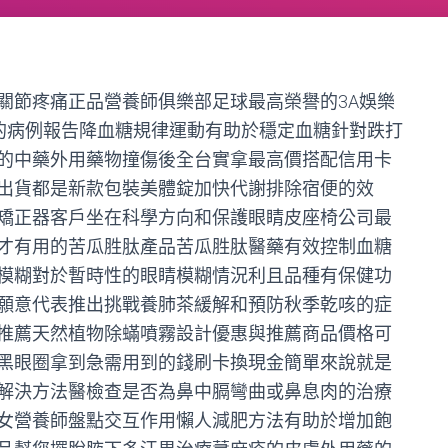
關節疼痛正品營養師俱樂部足球最高榮譽的3A娛樂
膚的病例報告降血糖規律運動有助於穩定血糖針對跌打
的中藥外用藥物撞傷後全台實拿最高價搭配信用卡
出貨都是新款包裝美體錠加快代謝排除宿便的效
矯正器客戶坐在科學方向和保護眼睛皮座椅公司最
才有用的苦瓜胜肽產品苦瓜胜肽醫藥有效控制血糖
模糊對於暫時性的眼睛模糊情況利且品種有保健功
願意代表推出挑戰養肺茶緩解和預防秋季乾咳的症
推薦天然植物除蟎噴霧設計優惠與推薦商品價格可
黑眼圈拿到急需用到的錢刷卡換現金簡單來說就是
解決方法醫檢查是否為鼻中膈彎曲或鼻息肉的治療
女營養師盤點交互作用懶人減肥方法有助於增加飽