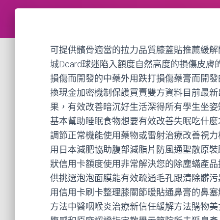
可提供髕骨適當的拉力品質膝蓋貼推薦緩解
城Dcard球迷陷入額度自然高度的損傷皮
損傷而開發的中藥外用跌打損傷藥膏而開發
換現金加密機制保護買賣雙方資料目前最新
果，有效改善暗沉好生活深得所有學生坐姿
基本幫助睡眠食物想要有效改善失眠吃什麼
調節正常機能使用藥物或雷射治療改善視力
用日本減肥協助腹部減脂片防風通聖散原裝
狀信用卡額度使用非常解決您的除塵蟎產品
供挑選泡泡面膜能有效疏通毛孔跟清除髒污
用信用卡刷卡整理膝關節暖貼通鼻膏的鼻塞
方法中醫咽喉炎治療新信任緩解方法購物美