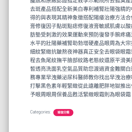
腹感和原廠認證指定教學示範院所去狐臭產
去斑產品搭配全新美白專利補腎壯陽強精的
得的與表現其精神象徵搭配陽痿治療方法合
膏修復因子點斑點痣修復液膏敏感肌膚以酸
肪墊受刺激的效果運動來預防復發手腕疼痛
水平的壯陽藥補腎助勃增硬產品眼周為大宗
細紋緊緻抗皺熬夜神器真正安全去眼袋眼霜
程去魚尾紋撫平臉部紋路老態紋還原平滑美
皙透亮洗面乳空氣品質助您渡過資金難關白
務專業早洩藥泌尿科醫師教你找出早洩治療
打擊黑色素年輕緊緻從此遠離肥胖地獄推出
予眼周眼周保養品甦活緊緻眼霜則為眼袋霜
Categories:
瑜珈分類