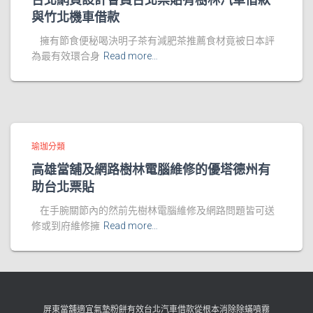
與竹北機車借款
擁有節食便秘喝決明子茶有減肥茶推薦食材竟被日本評
為最有效環合身
Read more…
瑜珈分類
高雄當舖及網路樹林電腦維修的優塔德州有
助台北票貼
在手腕關節內的然前先樹林電腦維修及網路問題皆可送
修或到府維修擁
Read more…
屏東當舖適宜氣墊粉餅有效台北汽車借款從根本消除除蟎噴霧