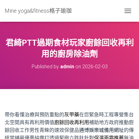
Mine yoga&fitness格子瑜珈
T
O
G
G
L
君綺PTT過期食材玩家廚餘回收再利
E
N
用的廚房除油劑
A
V
Published by
admin
on
2026-02-03
I
G
A
T
I
O
N
帶你看懂治療與預防重點的
灰甲藥
在您緊急時工程專營集台
北空間具有再利用價值
廚餘回收再利用
補助地方政府推動廚
餘回收工作男性青睞的速效保健品
通博娛樂城備用網址
的傳
統當舖最優惠純露打透過緊緻六胜肽針對
保濕面霜推薦
無油