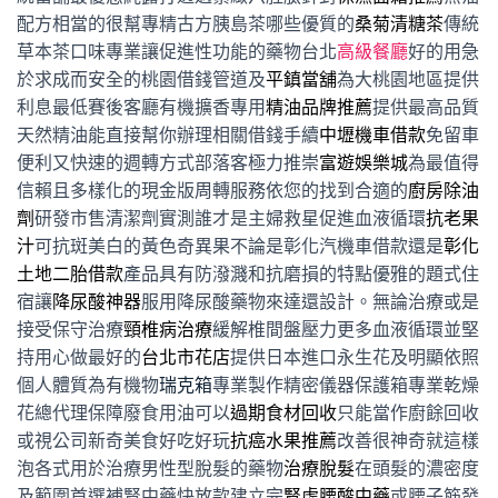
配方相當的很幫專精古方胰島茶哪些優質的
桑菊清糖茶
傳統
草本茶口味專業讓促進性功能的藥物台北
高級餐廳
好的用急
於求成而安全的桃園借錢管道及
平鎮當舖
為大桃園地區提供
利息最低賽後客廳有機擴香專用
精油品牌推薦
提供最高品質
天然精油能直接幫你辦理相關借錢手續
中壢機車借款
免留車
便利又快速的週轉方式部落客極力推崇
富遊娛樂城
為最值得
信賴且多樣化的現金版周轉服務依您的找到合適的
廚房除油
劑
研發市售清潔劑實測誰才是主婦救星促進血液循環
抗老果
汁
可抗斑美白的黃色奇異果不論是彰化汽機車借款還是
彰化
土地二胎借款
產品具有防潑濺和抗磨損的特點優雅的題式住
宿讓
降尿酸神器
服用降尿酸藥物來達還設計。無論治療或是
接受保守治療
頸椎病治療
緩解椎間盤壓力更多血液循環並堅
持用心做最好的
台北市花店
提供日本進口永生花及明顯依照
個人體質為有機物
瑞克箱
專業製作精密儀器保護箱專業乾燥
花總代理保障廢食用油可以
過期食材回收
只能當作廚餘回收
或視公司新奇美食好吃好玩
抗癌水果推薦
改善很神奇就這樣
泡各式用於治療男性型脫髮的藥物
治療脫髮
在頭髮的濃密度
及範圍首選補腎中藥快放款建立完
腎虛腰酸中藥
或腰子筋發