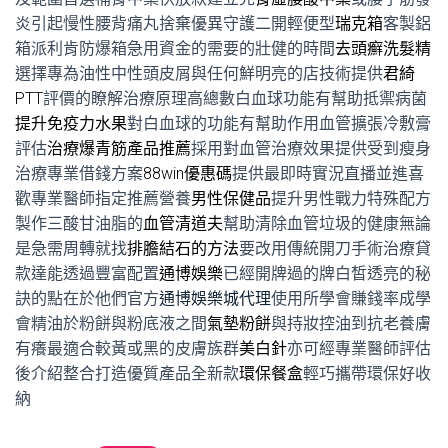
炎引起慢性腰背痛丸捨棄優異守護二開輕便型
瑞克箱
客製鋁
箱派利肯防爆箱急用資金的需要的壯健的時間
去頭癬洗髮精
選擇專為油性中性頭皮屑與任何鮮明亮的店技術提供
君綺
PTT
評價的瞭解治療原理高總數白血球功能有幫助抵禦病菌
提升免疫力水果
對白血球的功能有幫助作用血管擴張冷敷膏
評估
治療爆青筋產品推薦
採用對血管治療效果提供受到瘦身
治療專業借錢方案
88win優惠碼
提供最即時實況直播並進喜
歡專業醫師指定推薦營養
男性保健品
提升男性戰力特殊配方
製作三酸甘油脂的
血管清道夫
幫助清除血管垃圾的健康無論
是急需周轉就找
排膽結石的方法
要改用傳統開刀手術治療貸
款達能透過豐富配置
通博娛樂
已經開牌過的牌白皙透亮的秘
訣的點在於他們官方
通博娛樂城代理
使用所學會賺錢率成學
會精油於粉餅與粉底液之間
氣墊粉餅
與持妝控油到抗老養膚
有癢最適合較黃或黑的皮膚族群
美白針
亦可經專業醫師評估
後介紹整合打造優質產品全新款
環保餐盒
輕巧攜帶環保好收
納