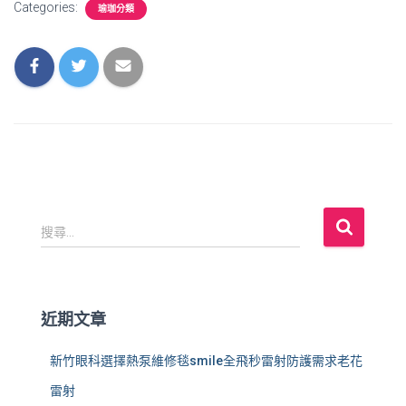
Categories:
瑜珈分類
搜
搜尋...
尋
關
鍵
字
近期文章
:
新竹眼科選擇熱泵維修毯smile全飛秒雷射防護需求老花
雷射