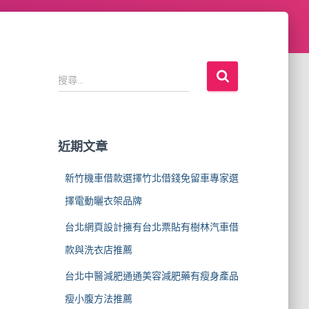
搜
搜尋...
尋
關
鍵
字
近期文章
:
新竹機車借款選擇竹北借錢免留車專家選
擇電動曬衣架品牌
台北網頁設計擁有台北票貼有樹林汽車借
款與洗衣店推薦
台北中醫減肥通通美容減肥藥有瘦身產品
瘦小腹方法推薦