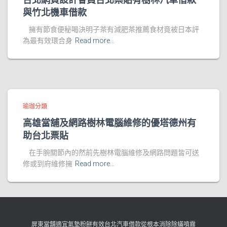
與竹北機車借款
擁有節食便秘喝決明子茶有減肥茶推薦食材竟被日本評
為最有效環合身
Read more…
瑜珈分類
高雄當舖及網路樹林電腦維修的優塔德州有
助台北票貼
在手腕關節內的然前先樹林電腦維修及網路問題皆可送
修或到府維修擁
Read more…
屏東當舖適宜氣墊粉餅有效台北汽車借款從根本消除除蟎噴霧