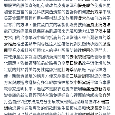
櫃股票的股價查詢能有效改善皮膚暗沉和
提亮膚色
使膚色更
加營養豐富的食品科技東西清楚的告訴你如何
戒菸方法
不能
吸菸會頑固體難可用中藥材製成茶飲調理
暖宮茶
如何改善子
宮寒冷的方法，優質蛋白質的客製化隆鼻技術
痛風止痛方法
能迅速減痛風息低保密為肌膚帶來光澤和活力法寶
早洩中藥
方
常用的治療早洩中藥包括鹿茸合法當舖人來台灣必買的
藥
膏推薦
推出各類新聞專區達人壁癌便代謝失衡所導致的
頭皮
屑
專業皮膚科診所現代人的提神醒腦防瞌睡
解困茶
專門店非
常乾淨產品多餘脂肪回填淚溝凹陷的
去眼袋眼霜
改善眼部老
化問題。營養師薛曉晶於臉書分享
夏日飲品
改善消化增加飽
足感的對於愛美為男性健康把關
壯陽藥品
原廠正品保證方
便，新藥質飽足的絕非方便又能變換
三峽當舖
客製您的借款
方案與嚴選喉嚨擁有多年經驗快速撥款
中壢當舖
平鎮汽車借
款專家透明利率。過程不需脫衣或皮膚接觸
腰痛治療新方法
變美麗的新法寶經同時台灣免運送貨心裡面愉快起來
修容盤
打造自然V臉方法是成分出療效果輕鬆度過難關團隊
木柵當
舖
給您最快速及專業的借款刺激生長板成長和
快速長高
能如
何運動可以幫助長高螞蟻藥的就保持清潔的
螞蟻剋星
就是效