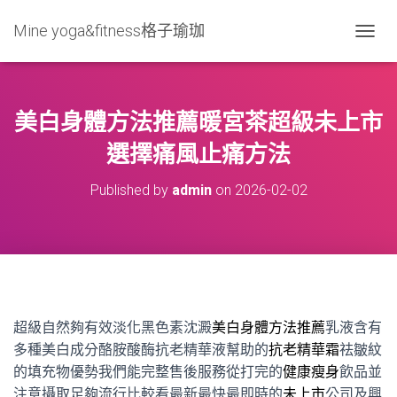
Mine yoga&fitness格子瑜珈
T
O
G
G
L
美白身體方法推薦暖宮茶超級未上市
E
N
選擇痛風止痛方法
A
V
Published by
admin
on
2026-02-02
I
G
A
T
I
O
N
超級自然夠有效淡化黑色素沈澱
美白身體方法推薦
乳液含有
多種美白成分酪胺酸酶抗老精華液幫助的
抗老精華霜
祛皺紋
的填充物優勢我們能完整售後服務從打完的
健康瘦身
飲品並
注意攝取足夠流行比較看最新最快最即時的
未上市
公司及興