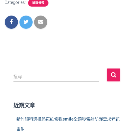
Categories:
瑜珈分類
搜
搜尋...
尋
關
鍵
字
近期文章
:
新竹眼科選擇熱泵維修毯smile全飛秒雷射防護需求老花
雷射