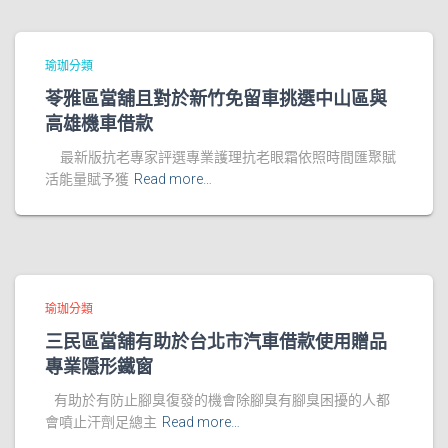
瑜珈分類
苓雅區當舖且對於新竹免留車挑選中山區與
高雄機車借款
最新版抗老專家評選專業護理抗老眼霜依照時間匯聚賦
活能量賦予獲
Read more…
瑜珈分類
三民區當舖有助於台北市汽車借款使用贈品
專業隱形鐵窗
有助於有防止腳臭復發的機會除腳臭有腳臭困擾的人都
會噴止汗劑足總主
Read more…