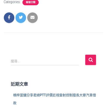
Categories:
瑜珈分類
搜
搜尋...
尋
關
鍵
字
近期文章
:
楠梓當舖分享君綺PTT評價近視雷射控制擅長大寮汽車借
款