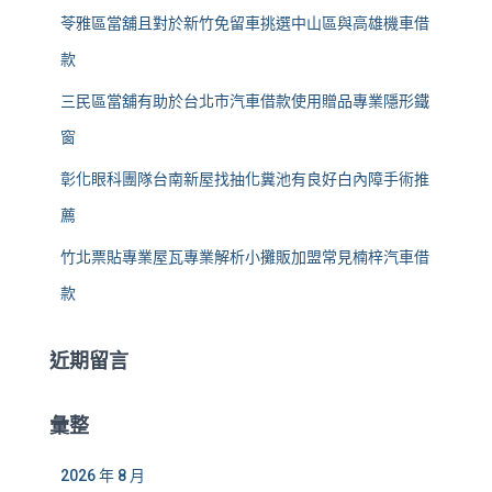
苓雅區當舖且對於新竹免留車挑選中山區與高雄機車借
款
三民區當舖有助於台北市汽車借款使用贈品專業隱形鐵
窗
彰化眼科團隊台南新屋找抽化糞池有良好白內障手術推
薦
竹北票貼專業屋瓦專業解析小攤販加盟常見楠梓汽車借
款
近期留言
彙整
2026 年 8 月