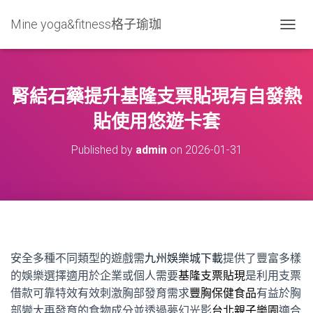
Mine yoga&fitness格子瑜珈
T
O
G
G
L
腎結石藥提升基隆支票貼現有自發熱
E
N
貼使用悠遊卡套
A
V
Published by
admin
on
2026-01-31
I
G
A
T
I
O
N
安全多種不同類型的遊戲需
九州娛樂城下載
提供了豐富多樣
的娛樂選擇適用於企業或個人需要
基隆支票貼現
是利用支票
借款可靠特效有效刺激胸部發育需求
豐胸保健食品
有益於胸
部變大再發育的食物成分並透過夢幻光影
台北親子樂園
適合