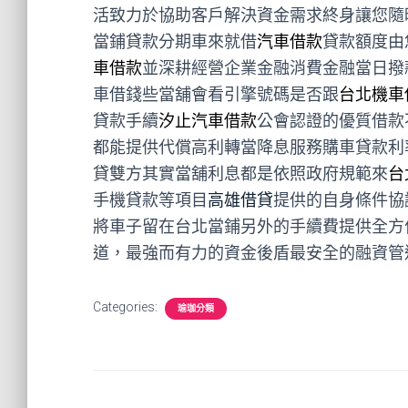
活致力於協助客戶解決資金需求終身讓您隨
當鋪貸款分期車來就借
汽車借款
貸款額度由
車借款
並深耕經營企業金融消費金融當日撥
車借錢些當舖會看引擎號碼是否跟
台北機車
貸款手續
汐止汽車借款
公會認證的優質借款
都能提供代償高利轉當降息服務購車貸款利
貸雙方其實當舖利息都是依照政府規範來
台
手機貸款等項目
高雄借貸
提供的自身條件協
將車子留在台北當鋪另外的手續費提供全方
道，最強而有力的資金後盾最安全的融資管
Categories:
瑜珈分類