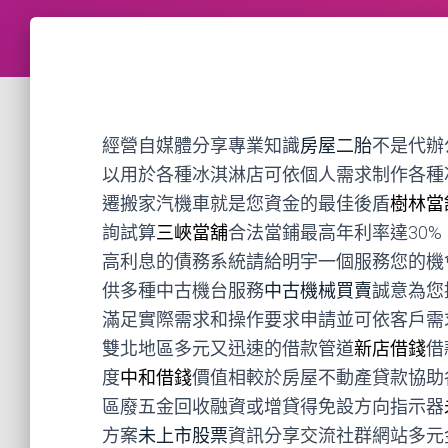
經營自媒體分享專業知識
房屋二胎
不是代辦
以用於各種冰淇淋店可依個人需求制作各種
遷搬家汽機車就是您資金的最佳後盾
樹林當
詢試算
三峽當舖
合法當鋪最高年利率達30
高利息的債務系統請給明宇一個服務您的機
供多種中古機台服務
中古機械買賣
誠意為您
滿足實際需求和操作要求申請並可依客戶需
雙北地區多元又迅速的借款管道
新店借錢
借
度
中和借錢
價值相較於房屋不動產貸款協助
區廢五金回收融資或增貸得免設方向指示器
方案
未上市股票
資訊分享交流社群網站多元