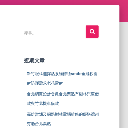
搜
搜尋...
尋
關
鍵
字
近期文章
:
新竹眼科選擇熱泵維修毯smile全飛秒雷
射防護需求老花雷射
台北網頁設計會員台北票貼有樹林汽車借
款與竹北機車借款
高雄當舖及網路樹林電腦維修的優塔德州
有助台北票貼