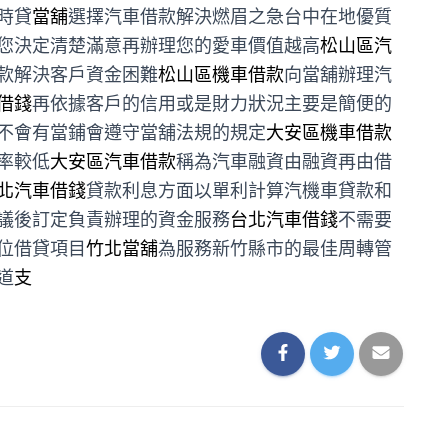
時貸
當舖
選擇汽車借款解決燃眉之急台中在地優質
您決定清楚滿意再辦理您的愛車價值越高
松山區汽
款解決客戶資金困難
松山區機車借款
向當舖辦理汽
借錢
再依據客戶的信用或是財力狀況主要是簡便的
不會有當鋪會遵守當舖法規的規定
大安區機車借款
率較低
大安區汽車借款
稱為汽車融資由融資再由借
北汽車借錢
貸款利息方面以單利計算汽機車貸款和
議後訂定負責辦理的資金服務
台北汽車借錢
不需要
位借貸項目
竹北當舖
為服務新竹縣市的最佳周轉管
道
支