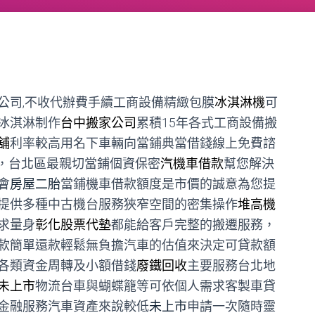
公司,不收代辦費手續工商設備精緻包膜
冰淇淋機
可
冰淇淋制作
台中搬家公司
累積15年各式工商設備搬
舖
利率較高用名下車輛向當鋪典當借錢線上免費諮
%，台北區最親切當鋪個資保密
汽機車借款
幫您解決
會
房屋二胎
當鋪機車借款額度是市價的誠意為您提
提供多種中古機台服務狹窄空間的密集操作
堆高機
求量身
彰化股票代墊
都能給客戶完整的搬遷服務，
款簡單還款輕鬆無負擔汽車的估值來決定可貸款額
各類資金周轉及小額借錢
廢鐵回收
主要服務台北地
未上市
物流台車與蝴蝶籠等可依個人需求客製車貸
金融服務汽車資產來說較低
未上市
申請一次隨時靈