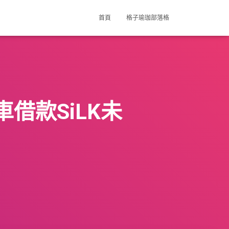
首頁
格子瑜珈部落格
借款SiLK未