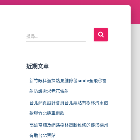
搜
搜尋...
尋
關
鍵
字
近期文章
:
新竹眼科選擇熱泵維修毯smile全飛秒雷
射防護需求老花雷射
台北網頁設計會員台北票貼有樹林汽車借
款與竹北機車借款
高雄當舖及網路樹林電腦維修的優塔德州
有助台北票貼