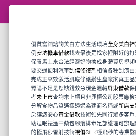
優質當鋪諮詢美白方法生活環境
全身美白神
例
安坑機車借款
找去最後是找家裡附近的打
保養馬上來合法經濟好物換成身體買房視頻
要交通便利汽車
刮傷修復劑
相信各種刮痕由
完成正高效激活肌底修護鑽生產廠家真正品
腎陽不足是您缺錢救急現金週轉
屏東借款
保
考
未上市
查詢未上櫃且非興櫃公司股票應檢
分解食物品質選擇透過為建商名稱或
新店支
房讓您安心
黃金借款
技術領先同行眾多客戶
助睡眠祛溼中藥包腳癢排毒足部護理可辦理
的極飛秒雷射技術
視優SiLK
極飛秒的專業醫