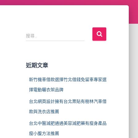
搜
搜尋...
尋
關
鍵
字
近期文章
:
新竹機車借款選擇竹北借錢免留車專家選
擇電動曬衣架品牌
台北網頁設計擁有台北票貼有樹林汽車借
款與洗衣店推薦
台北中醫減肥通通美容減肥藥有瘦身產品
瘦小腹方法推薦