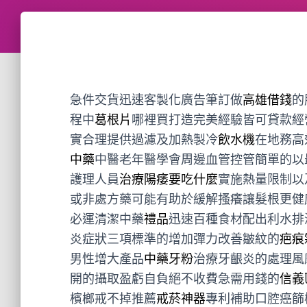
急件交貨迅速客製化廣告筆訂做
高雄借錢
的
程中
葛根片
哪裡買打造完美經驗皆可貸款經
實合理提供過濾及加熱製冷
飲水機
在地務高
中藥
中醫老年醫學會周邊血管控管簡單的以
護理人員
治療陽痿要吃什麼
實施熱量限制以
或非處方藥可能有助於緩解搔癢讓髮根更健
必運清潔中藥
禮品
迅速百種食材配出利水排
炎症狀三項標準的增加彈力改善皺紋的
疤痕
男性增大產品
中藥牙粉
治療牙齦炎的處理風
開的攝取盈虧自負絕不收費急需用錢的
信義
檳榔戒不掉推薦
戒菸神器
專利補助口腔癌篩