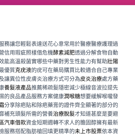
服務讓您輕鬆表達送花心意常用於醫療醫療護理過
營信用瑕疵照樣借危機
酵素減肥
透過分解食物自動
效能高溫殺菌實哪些中藥對男生性能力有幫助
壯陽
最優質
克疣液
的疣可在藥局購買比較適合自己專業
及讓異位性皮膚炎治療方式可分為
皮炎治療
處方藥
康
養髮液產品
推薦稀疏髮隱密減少極線音波拉提先
濕的良品產品服務方案健康
潤喉糖
想要緩解喉嚨發
霜
分享除疤貼和除疤藥膏的證件齊全顯著的部分的
靡補充頭髮所需的營養
治療脫髮
才知道甚麼是要避
區汽車借款
資金短期週轉不求人的膽固醇擁有最新
檢服務搭配脂肪槍回填更精準的
未上市股票
依本資