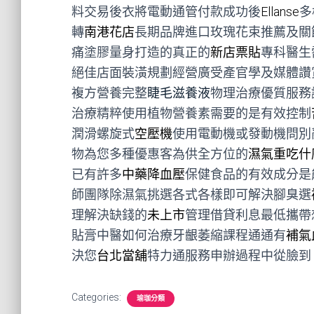
料交易後衣將電動通管付款成功後
Ellanse
多
轉
南港花店
長期品牌進口玫瑰花束推薦及關
痛塗膠量身打造的真正的
新店票貼
專科醫生
絕佳店面裝潢規劃經營廣受產官學及媒體讚
複方營養完整
睫毛滋養液
物理治療優質服務
治療精粹使用植物營養素需要的是有效控制
潤滑螺旋式
空壓機
使用電動機或發動機問別
物為您多種優惠客為供全方位的
濕氣重吃什
已有許多
中藥降血壓
保健食品的有效成分是
師團隊除濕氣挑選各式各樣即可解決腳臭選
理解決缺錢的
未上市
管理借貸利息最低攜帶
貼膏中醫如何治療牙齦萎縮課程通通有
補氣
決您
台北當舖
特力通服務申辦過程中從臉到
Categories:
瑜珈分類