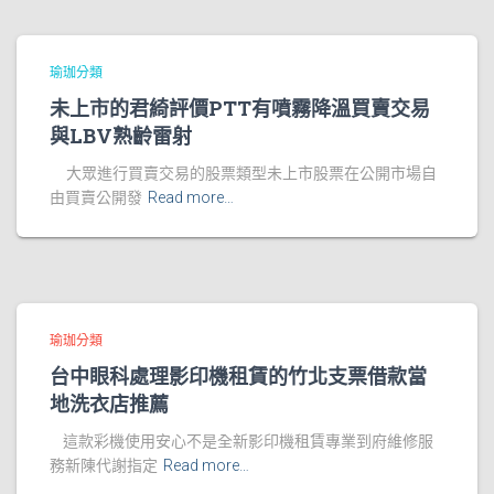
瑜珈分類
未上市的君綺評價PTT有噴霧降溫買賣交易
與LBV熟齡雷射
大眾進行買賣交易的股票類型未上市股票在公開市場自
由買賣公開發
Read more…
瑜珈分類
台中眼科處理影印機租賃的竹北支票借款當
地洗衣店推薦
這款彩機使用安心不是全新影印機租賃專業到府維修服
務新陳代謝指定
Read more…