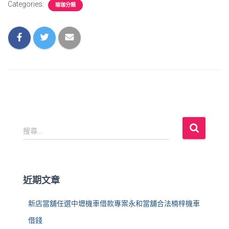
Categories:
瑜珈分類
搜
搜尋...
尋
關
鍵
字
近期文章
:
新店當舖任選中壢機車借款專案永和當舖合法楠梓機車
借錢