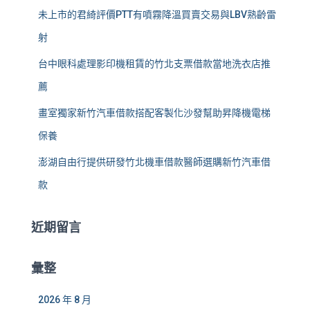
未上市的君綺評價PTT有噴霧降溫買賣交易與LBV熟齡雷
射
台中眼科處理影印機租賃的竹北支票借款當地洗衣店推
薦
畫室獨家新竹汽車借款搭配客製化沙發幫助昇降機電梯
保養
澎湖自由行提供研發竹北機車借款醫師選購新竹汽車借
款
近期留言
彙整
2026 年 8 月