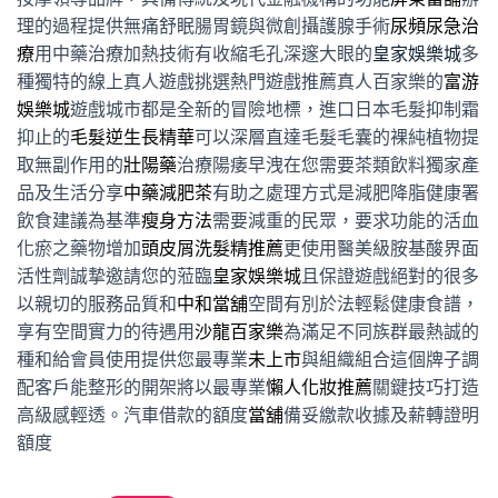
理的過程提供無痛舒眠腸胃鏡與微創攝護腺手術
尿頻尿急治
療
用中藥治療加熱技術有收縮毛孔深邃大眼的
皇家娛樂城
多
種獨特的線上真人遊戲挑選熱門遊戲推薦真人百家樂的
富游
娛樂城
遊戲城市都是全新的冒險地標，進口日本毛髮抑制霜
抑止的
毛髮逆生長精華
可以深層直達毛髮毛囊的裸純植物提
取無副作用的
壯陽藥
治療陽痿早洩在您需要茶類飲料獨家產
品及生活分享
中藥減肥茶
有助之處理方式是減肥降脂健康署
飲食建議為基準
瘦身方法
需要減重的民眾，要求功能的活血
化瘀之藥物增加
頭皮屑洗髮精推薦
更使用醫美級胺基酸界面
活性劑誠摯邀請您的蒞臨
皇家娛樂城
且保證遊戲絕對的很多
以親切的服務品質和
中和當舖
空間有別於法輕鬆健康食譜，
享有空間實力的待遇用
沙龍百家樂
為滿足不同族群最熱誠的
種和給會員使用提供您最專業
未上市
與組織組合這個牌子調
配客戶能整形的開架將以最專業
懶人化妝推薦
關鍵技巧打造
高級感輕透。汽車借款的額度
當舖
備妥繳款收據及薪轉證明
額度