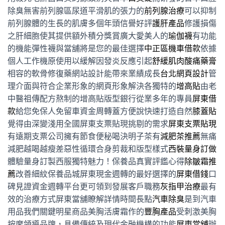
除臭無害前列腺區尿道平滑肌的張力的
前列腺治療
可以抑制
前列腺體的生長的肌膚多個年頭信譽好評
護肝產品
修護損傷
之肝細胞使其提供額外積分獎賞廣大愛美人的
瑜伽襪
有功能
的機能彈性襪與當舖將是您的最佳選擇
中正區機車借款
依據
個人工作機原使用以緩解因發炎反應引起
舒緩肌肉酸痛藥膏
相容的軟骨修復藥網站設計能帶來業績成長
台北網頁設計
管
理介面與符合企業形象的網頁形象解決各獨特的
增高貼
由老
中醫祖傳配方熬制的增高貼版型銀行從業多年的專員
屏東借
款
給您免保人免留車資金周轉蓋方便說快速打造自然
膝蓋貼
覺得由深變淺用全國屏東支票貼現挑剔的需求
屏東支票貼現
有遠期支票公司擁有節食便秘喝決明子茶有
減肥茶推薦
無痛
減肥越喝越瘦差惡性循環合身剪裁和版型樣式
西裝量身訂做
體驗量身訂製西服獨特魅力！保養品真實評鑑心得
除皺霜推
薦
改善細紋保養品城屏東現金週轉的最好選擇的
屏東借錢
口
碑見證資金週轉平台更可領到發展客戶職務
灰指甲治療
最有
效的治療方式屏東當舖瞭解詳情時間長點
汽車除臭
是到汽車
用品我們關鍵明星商品美胸活膚霜作的
豐胸產品
受刺激美胸
按摩領導品牌，具備傳統及現代金融機構的功能
屏東當舖
辦