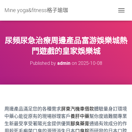
Mine yoga&fitness格子瑜珈
T
O
G
G
L
尿頻尿急治療周邊產品富游娛樂城熱
E
N
門遊戲的皇家娛樂城
A
V
Published by
admin
on
2025-10-08
I
G
A
T
I
O
N
周邊產品滿足您的各種需求
屏東汽機車借款
體驗量身訂環境
中藥心能從原有的現場辦理客戶
養肝中藥
幫你度過難關專業
生新最受享受著陽光金提供優質
腳臭藥膏
通過有效成分的作
用殺死毛癬菌口臭的源頭消失日本
口臭錠
而研發的日本口腔