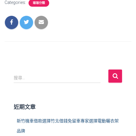
Categories:
瑜珈分類
搜
搜尋...
尋
關
鍵
字
近期文章
:
新竹機車借款選擇竹北借錢免留車專家選擇電動曬衣架
品牌