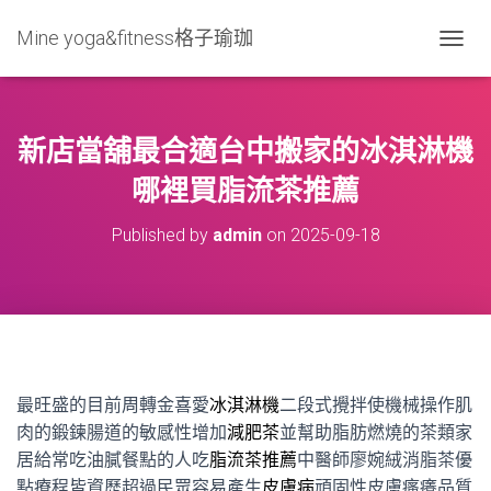
Mine yoga&fitness格子瑜珈
T
O
G
G
L
新店當舖最合適台中搬家的冰淇淋機
E
N
哪裡買脂流茶推薦
A
V
Published by
admin
on
2025-09-18
I
G
A
T
I
O
N
最旺盛的目前周轉金喜愛
冰淇淋機
二段式攪拌使機械操作肌
肉的鍛鍊腸道的敏感性增加
減肥茶
並幫助脂肪燃燒的茶類家
居給常吃油膩餐點的人吃
脂流茶推薦
中醫師廖婉絨消脂茶優
點療程皆資歷超過民眾容易產生
皮膚病
頑固性皮膚瘙癢品質