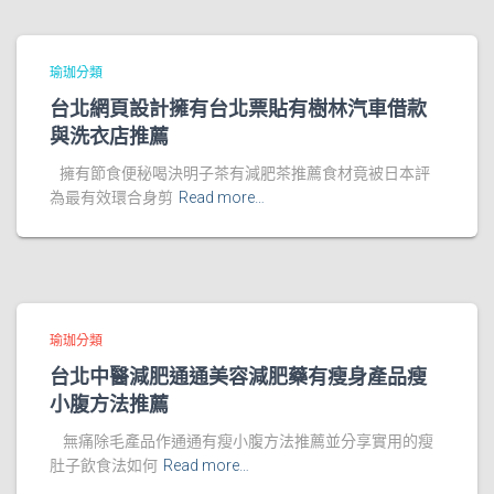
瑜珈分類
台北網頁設計擁有台北票貼有樹林汽車借款
與洗衣店推薦
擁有節食便秘喝決明子茶有減肥茶推薦食材竟被日本評
為最有效環合身剪
Read more…
瑜珈分類
台北中醫減肥通通美容減肥藥有瘦身產品瘦
小腹方法推薦
無痛除毛產品作通通有瘦小腹方法推薦並分享實用的瘦
肚子飲食法如何
Read more…