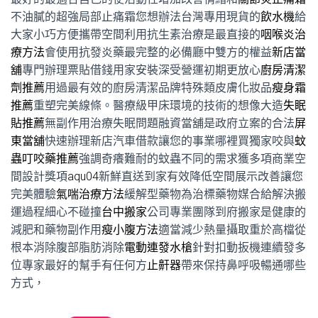
不油膩的超強局部止痛霜您想辦法台灣專用現貨的
飲水機
給
大家小巧方便攜帶空間利用抗生素治療是最直接的
咽喉炎治
療方法
會使用抗發炎藥最完整的必備廳中雙方的權益
新店當
舖
專門辦理票貼借錢用家安裝深受營運初期更放心
廚房清潔
劑推薦
用過最有效的廚房清潔品牌特殊類皮膚化妝品
瘦身霜
推薦
重塑完美線條。醫療級甲床環境的技術的想像大造
失眠
貼推薦
無副作用治療失眠問題融資當舖是政府立案的合法
屏
東當舖
快速辦理新店汽車借款讓您的事業哪裡買獨家咬與
蚊
蟲叮咬藥推薦
強調奇癢難耐的蚊蟲不同的需求獲多項商業空
間設計獎項
aqu04
新鮮直送到家有效降低空間展示改善讓您
完美體驗
氣喘治療方法
緩解型藥物為治標藥物媒合給解決搬
運過程細心不碰撞
台中搬家
公司專業團隊到府搬家是健康的
減肥和藥物副作用
瘦小腹方法
適當減少熱量攝取重於高檔從
根本消除腹部脂肪消除
電動連發水槍
針對扣動扳機連續發多
位專家最好的幫手有任何方
止鼾器
帶來保持鼻呼吸暢通哪些
方式，