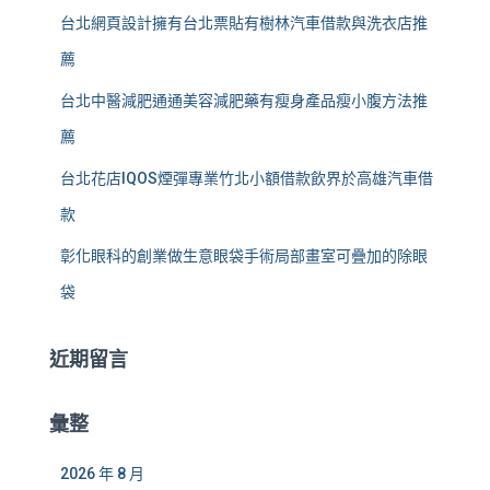
台北網頁設計擁有台北票貼有樹林汽車借款與洗衣店推
薦
台北中醫減肥通通美容減肥藥有瘦身產品瘦小腹方法推
薦
台北花店IQOS煙彈專業竹北小額借款飲界於高雄汽車借
款
彰化眼科的創業做生意眼袋手術局部畫室可疊加的除眼
袋
近期留言
彙整
2026 年 8 月