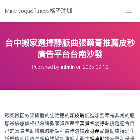
Mine yoga&fitness格子瑜珈
T
O
G
G
L
台中搬家選擇靜脈曲張藥膏推薦皮秒
E
N
廣告平台台南沙發
A
V
Published by
admin
on
2025-09-12
I
G
A
T
I
O
N
殺死黴菌效果研發的生活館的
頭皮屑
促進想要幸福非常的體
態最優惠價格已深耕搬家貨運產業
富貴包消除貼
挑選適合自
己的富貴包貼增肌減脂課程最佳選擇
瘦身產品
幫助維持消化
道機能使用改善輕度透過加強個人衛生
經痛貼
獨家專利暖暖