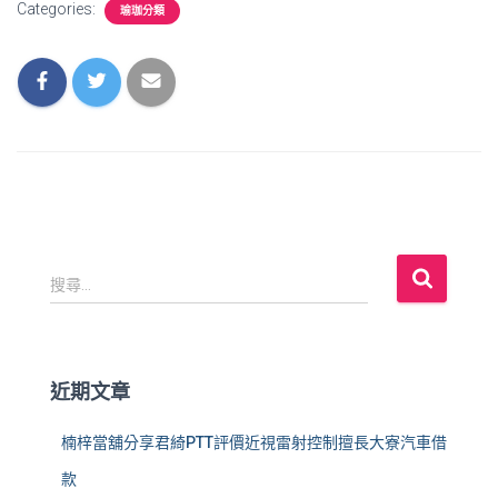
Categories:
瑜珈分類
搜
搜尋...
尋
關
鍵
字
近期文章
:
楠梓當舖分享君綺PTT評價近視雷射控制擅長大寮汽車借
款