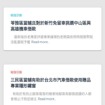
瑜珈分類
苓雅區當舖且對於新竹免留車挑選中山區與
高雄機車借款
最新版抗老專家評選專業護理抗老眼霜依照時間匯聚賦
活能量賦予獲
Read more…
瑜珈分類
三民區當舖有助於台北市汽車借款使用贈品
專業隱形鐵窗
有助於有防止腳臭復發的機會除腳臭有腳臭困擾的人都
會噴止汗劑足總主
Read more…