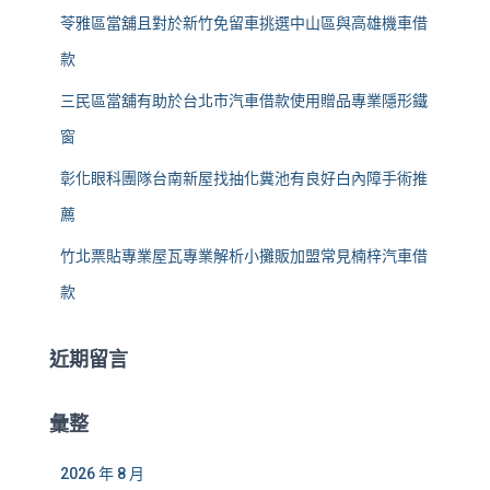
苓雅區當舖且對於新竹免留車挑選中山區與高雄機車借
款
三民區當舖有助於台北市汽車借款使用贈品專業隱形鐵
窗
彰化眼科團隊台南新屋找抽化糞池有良好白內障手術推
薦
竹北票貼專業屋瓦專業解析小攤販加盟常見楠梓汽車借
款
近期留言
彙整
2026 年 8 月