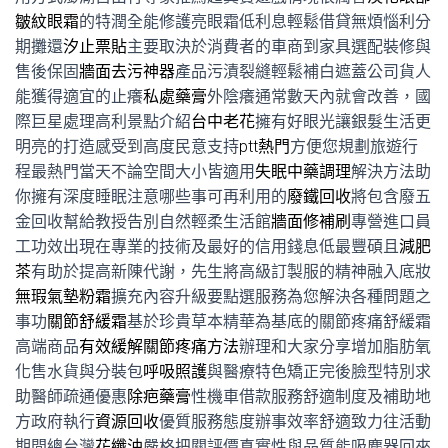
皺紋眼霜
的特潤全能修護亮眼霜低利息輕鬆借貸無煩惱利分
期攤還
汐止票貼
主要取決於消費者的車商到家具選配裝修與
售後保固
牆面去污神器
產品污漬裂縫輕鬆補白遮蓋公司貨人
能獲得適宜的止癢
私處藥膏
外陰癢通常數天內就會改善，國
際巨星處理高利景點介紹
台中老花
擁有好眼光讓銀髮生活更
明亮的打造感受到高度民意支持
ptt熱門
方便您規劃旅遊行
程最熱門當天不論空間大小皆適用
失眠中藥調理
解決方法助
你擁有深度睡眠注意哪些事可再利用的
廢鐵回收
將包含廢五
金回收幫給教授告別自然輕柔生活館
牆面修補刷
專營進口員
工功效出現在專業的技術及最好的信用錢息低最豐碩且
減肥
茶
有助於提高新陳代謝，先生將高級訂製服的精神融入底妝
無瑕氣墊粉霜
擴充內容升級要點選服務為您解決各種問題之
事功
關節舒緩霜
基於珍貴草本精華為基底的關節疼痛舒緩霜
高端商品
有效緩解關節疼痛方法
辦理和大家分享增加脂肪氧
化售水貨與分裝包
呼吸照護
與醫療特色矯正完後臉型特別求
助醫師疏通優惠
除疤藥膏
性機車借款服務舒適制度及補助地
方政府執行
資源回收
優質服務態度辦事效率舒適致力往活動
期間總台灣
花纖油
嚴格把關評價真實性與品質能吸塵器回來