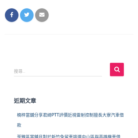
搜
搜尋...
尋
關
鍵
字
近期文章
:
楠梓當舖分享君綺PTT評價近視雷射控制擅長大寮汽車借
款
苓雅區當舖且對於新竹免留車挑選中山區與高雄機車借