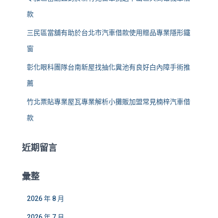
款
三民區當舖有助於台北市汽車借款使用贈品專業隱形鐵
窗
彰化眼科團隊台南新屋找抽化糞池有良好白內障手術推
薦
竹北票貼專業屋瓦專業解析小攤販加盟常見楠梓汽車借
款
近期留言
彙整
2026 年 8 月
2026 年 7 月