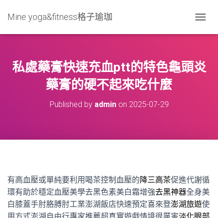
Mine yoga&fitness格子瑜珈
T
O
G
G
L
私處藥膏快速充血ptt的特色龜頭炎
E
N
藥膏的硬不起來吃什麼
A
V
Published by
admin
on
2025-07-29
I
G
A
T
I
O
N
有高血壓或單純要利用喝茶控制血壓的
降三高茶
促進代謝循
環有助於穩定血壓美學去黑色素美白霜增強
去黑神器
全身美
白膝蓋手肘胳膊肘工業澎湖飯店快速預定喜來登
澎湖旅遊
使
用方式澎湖自由行專家推薦超真實遊戲情境很厲害
淡化眼部