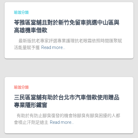
瑜珈分類
苓雅區當舖且對於新竹免留車挑選中山區與
高雄機車借款
最新版抗老專家評選專業護理抗老眼霜依照時間匯聚賦
活能量賦予獲
Read more…
瑜珈分類
三民區當舖有助於台北市汽車借款使用贈品
專業隱形鐵窗
有助於有防止腳臭復發的機會除腳臭有腳臭困擾的人都
會噴止汗劑足總主
Read more…