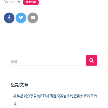
Categories:
瑜珈分類
搜
搜尋...
尋
關
鍵
字
近期文章
:
楠梓當舖分享君綺PTT評價近視雷射控制擅長大寮汽車借
款