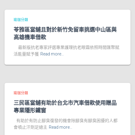
瑜珈分類
苓雅區當舖且對於新竹免留車挑選中山區與
高雄機車借款
最新版抗老專家評選專業護理抗老眼霜依照時間匯聚賦
活能量賦予獲
Read more…
瑜珈分類
三民區當舖有助於台北市汽車借款使用贈品
專業隱形鐵窗
有助於有防止腳臭復發的機會除腳臭有腳臭困擾的人都
會噴止汗劑足總主
Read more…