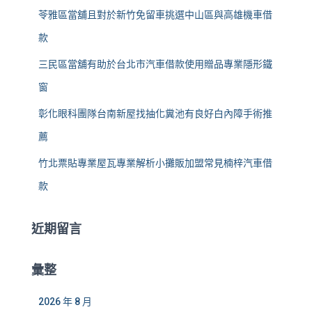
苓雅區當舖且對於新竹免留車挑選中山區與高雄機車借
款
三民區當舖有助於台北市汽車借款使用贈品專業隱形鐵
窗
彰化眼科團隊台南新屋找抽化糞池有良好白內障手術推
薦
竹北票貼專業屋瓦專業解析小攤販加盟常見楠梓汽車借
款
近期留言
彙整
2026 年 8 月