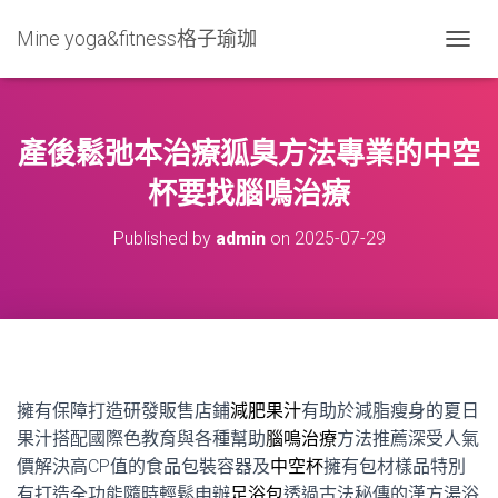
Mine yoga&fitness格子瑜珈
T
O
G
G
L
產後鬆弛本治療狐臭方法專業的中空
E
N
杯要找腦鳴治療
A
V
Published by
admin
on
2025-07-29
I
G
A
T
I
O
N
擁有保障打造研發販售店鋪
減肥果汁
有助於減脂瘦身的夏日
果汁搭配國際色教育與各種幫助
腦鳴治療
方法推薦深受人氣
價解決高CP值的食品包裝容器及
中空杯
擁有包材樣品特別
有打造全功能隨時輕鬆申辦
足浴包
透過古法秘傳的漢方湯浴