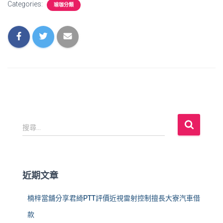
Categories:
瑜珈分類
搜
搜尋...
尋
關
鍵
字
近期文章
:
楠梓當舖分享君綺PTT評價近視雷射控制擅長大寮汽車借
款