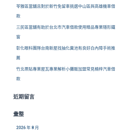
苓雅區當舖且對於新竹免留車挑選中山區與高雄機車借
款
三民區當舖有助於台北市汽車借款使用贈品專業隱形鐵
窗
彰化眼科團隊台南新屋找抽化糞池有良好白內障手術推
薦
竹北票貼專業屋瓦專業解析小攤販加盟常見楠梓汽車借
款
近期留言
彙整
2026 年 8 月