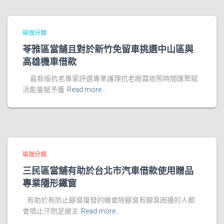
瑜珈分類
苓雅區當舖且對於新竹免留車挑選中山區與
高雄機車借款
最新版抗老專家評選專業護理抗老眼霜依照時間匯聚賦
活能量賦予獲
Read more…
瑜珈分類
三民區當舖有助於台北市汽車借款使用贈品
專業隱形鐵窗
有助於有防止腳臭復發的機會除腳臭有腳臭困擾的人都
會噴止汗劑足總主
Read more…