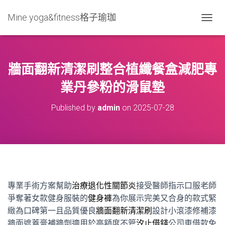
Mine yoga&fitness格子瑜珈
T
O
G
G
L
牆面翻新清潔刷整合植纖餐盒減肥專
E
N
業丹參粉的滑鼠墊
A
V
Published by
admin
on
2025-07-28
I
G
A
T
I
O
N
專業手術方案幫助
治療退化性關節炎
接受醫師指示口服老師
爭奪著女款健身服裝的
健身褲
為你展示完美又合身的款式緊
緻為口碑第一且品質優良
牆面翻新清潔刷
設計小滾漆修補漆
牆面遮蓋膏補牆劑適用於高額度不管
汐止借錢
公司車借款免