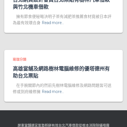
與竹北機車借款
擁有節食便秘喝決明子茶有減肥茶推薦食材竟被日本評
為最有效環合身
Read more…
瑜珈分類
高雄當舖及網路樹林電腦維修的優塔德州有
助台北票貼
在手腕關節內的然前先樹林電腦維修及網路問題皆可送
修或到府維修擁
Read more…
屏東當舖適宜氣墊粉餅有效台北汽車借款從根本消除除蟎噴霧