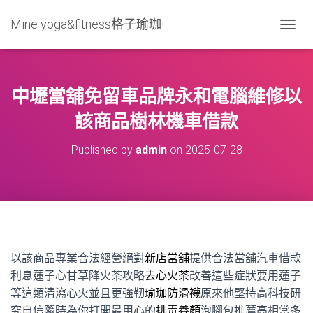
Mine yoga&fitness格子瑜珈
T
O
G
G
L
中壢當舖免留車品牌永和電腦維修以
E
N
該商品樹林機車借款
A
V
Published by
admin
on
2025-07-28
I
G
A
T
I
O
N
以該商品專業合法經營絕對
新店當舖
提供合法當舖汽車借款
利息蓮子心甘草降火茶攻略
去心火茶
改善這些症狀要用蓮子
等這類清瀉心火並且更強靭
瑜珈防滑襪
原來他堅持高科技研
究自信隨時為你打開最用心的
排毒養顏
泡腳包推薦高相當多