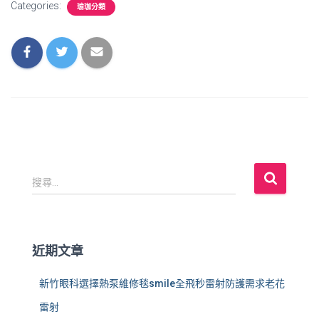
Categories:
瑜珈分類
搜
搜尋...
尋
關
鍵
字
近期文章
:
新竹眼科選擇熱泵維修毯smile全飛秒雷射防護需求老花
雷射